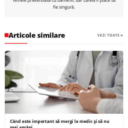
femeie prietenoasă cu oamenii, dar căreia îi place să
fie singură.
Articole similare
VEZI TOATE
Când este important să mergi la medic și să nu
mai amâni