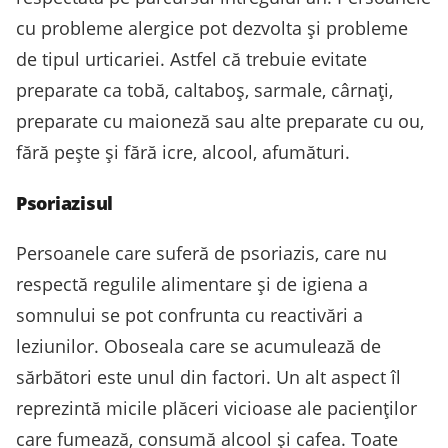
cu probleme alergice pot dezvolta și probleme
de tipul urticariei. Astfel că trebuie evitate
preparate ca tobă, caltaboș, sarmale, cârnați,
preparate cu maioneză sau alte preparate cu ou,
fără pește și fără icre, alcool, afumături.
Psoriazisul
Persoanele care suferă de psoriazis, care nu
respectă regulile alimentare și de igiena a
somnului se pot confrunta cu reactivări a
leziunilor. Oboseala care se acumulează de
sărbători este unul din factori. Un alt aspect îl
reprezintă micile plăceri vicioase ale pacienților
care fumează, consumă alcool și cafea. Toate