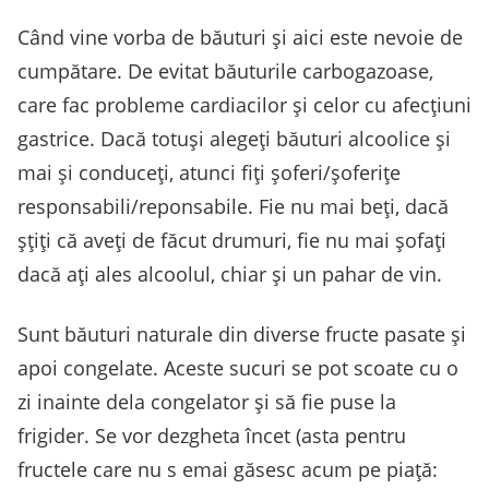
Când vine vorba de băuturi și aici este nevoie de
cumpătare. De evitat băuturile carbogazoase,
care fac probleme cardiacilor și celor cu afecțiuni
gastrice. Dacă totuși alegeți băuturi alcoolice și
mai și conduceți, atunci fiți șoferi/șoferițe
responsabili/reponsabile. Fie nu mai beți, dacă
șțiți că aveți de făcut drumuri, fie nu mai șofați
dacă ați ales alcoolul, chiar și un pahar de vin.
Sunt băuturi naturale din diverse fructe pasate și
apoi congelate. Aceste sucuri se pot scoate cu o
zi inainte dela congelator și să fie puse la
frigider. Se vor dezgheta încet (asta pentru
fructele care nu s emai găsesc acum pe piață: