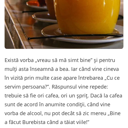
Există vorba „vreau să mă simt bine” și pentru
mulți asta înseamnă a bea. Iar când vine cineva
în vizită prin multe case apare întrebarea „Cu ce
servim persoana?”. Răspunsul vine repede:
trebuie să fie ori cafea, ori un șpriț. Dacă la cafea
sunt de acord în anumite condiții, când vine
vorba de alcool, nu pot decât să zic mereu „Bine
a făcut Burebista când a tăiat viile!”