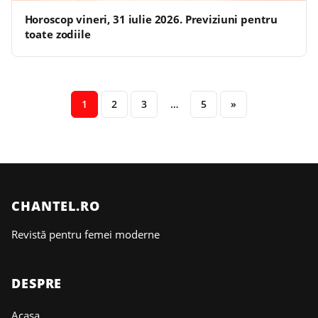
Horoscop vineri, 31 iulie 2026. Previziuni pentru
toate zodiile
1
2
3
…
5
»
CHANTEL.RO
Revistă pentru femei moderne
DESPRE
Acasa