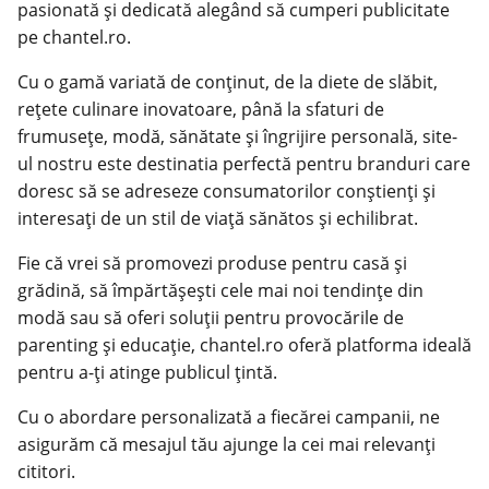
pasionată și dedicată alegând să cumperi publicitate
pe chantel.ro.
Cu o gamă variată de conținut, de la diete de slăbit,
rețete culinare inovatoare, până la sfaturi de
frumusețe, modă, sănătate și îngrijire personală, site-
ul nostru este destinatia perfectă pentru branduri care
doresc să se adreseze consumatorilor conștienți și
interesați de un stil de viață sănătos și echilibrat.
Fie că vrei să promovezi produse pentru casă și
grădină, să împărtășești cele mai noi tendințe din
modă sau să oferi soluții pentru provocările de
parenting și educație, chantel.ro oferă platforma ideală
pentru a-ți atinge publicul țintă.
Cu o abordare personalizată a fiecărei campanii, ne
asigurăm că mesajul tău ajunge la cei mai relevanți
cititori.