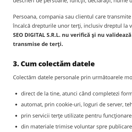
descrieri de persoane, funcții, declarații, nume 
Persoana, compania sau clientul care transmite u
încalcă drepturile unor terți, inclusiv dreptul la
SEO DIGITAL S.R.L. nu verifică și nu validea
transmise de terți.
3. Cum colectăm datele
Colectăm datele personale prin următoarele mod
direct de la tine, atunci când completezi form
automat, prin cookie-uri, loguri de server, teh
prin servicii terțe utilizate pentru funcționare
din materiale trimise voluntar spre publicare