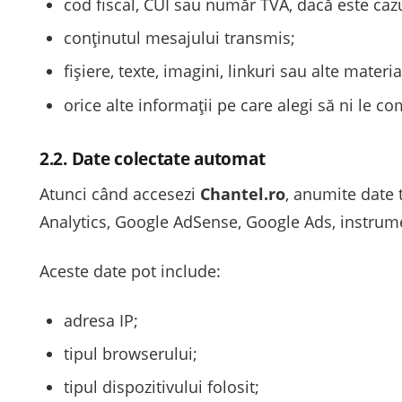
cod fiscal, CUI sau număr TVA, dacă este cazu
conținutul mesajului transmis;
fișiere, texte, imagini, linkuri sau alte materi
orice alte informații pe care alegi să ni le c
2.2. Date colectate automat
Atunci când accesezi
Chantel.ro
, anumite date 
Analytics, Google AdSense, Google Ads, instrumen
Aceste date pot include:
adresa IP;
tipul browserului;
tipul dispozitivului folosit;