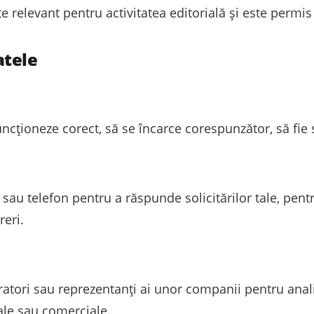
e relevant pentru activitatea editorială și este permis
atele
ncționeze corect, să se încarce corespunzător, să fie s
au telefon pentru a răspunde solicitărilor tale, pentr
reri.
ratori sau reprezentanți ai unor companii pentru anali
ale sau comerciale.