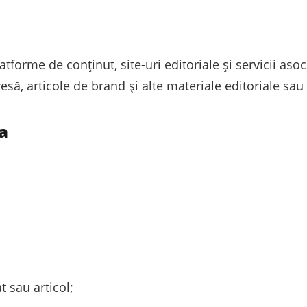
tforme de conținut, site-uri editoriale și servicii asoc
resă, articole de brand și alte materiale editoriale sa
a
t sau articol;