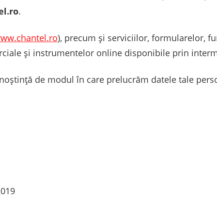
l.ro
.
www.chantel.ro
), precum și serviciilor, formularelor, fu
ciale și instrumentelor online disponibile prin interm
cunoștință de modul în care prelucrăm datele tale perso
2019