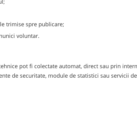
l;
ale trimise spre publicare;
omunici voluntar.
tehnice pot fi colectate automat, direct sau prin inte
te de securitate, module de statistici sau servicii d