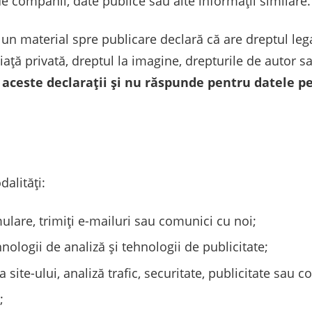
de companii, date publice sau alte informații similare.
n material spre publicare declară că are dreptul lega
 viață privată, dreptul la imagine, drepturile de autor s
ză aceste declarații și nu răspunde pentru datele 
alități:
ulare, trimiți e-mailuri sau comunici cu noi;
nologii de analiză și tehnologii de publicitate;
a site-ului, analiză trafic, securitate, publicitate sau 
;