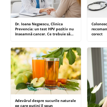
Dr. Ioana Negoescu, Clinica
Colonosc
Prevencia: un test HPV pozitiv nu
recomand
înseamnă cancer. Ce trebuie să
corect
știe femeile
Adevărul despre sucurile naturale
pe care puțini îl spun