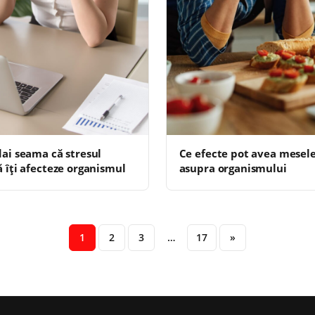
dai seama că stresul
Ce efecte pot avea mesele
ă îți afecteze organismul
asupra organismului
1
2
3
…
17
»