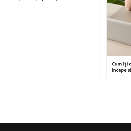
Cum îți 
începe s