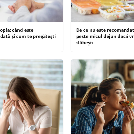
opia: când este
De ce nu este recomandat 
ată și cum te pregătești
peste micul dejun dacă vr
slăbești