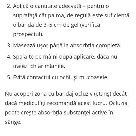
Aplică o cantitate adecvată – pentru o
suprafață cât palma, de regulă este suficientă
o bandă de 3–5 cm de gel (verifică
prospectul).
Masează ușor până la absorbția completă.
Spală-te pe mâini după aplicare, dacă nu
tratezi chiar mâinile.
Evită contactul cu ochii și mucoasele.
Nu acoperi zona cu bandaj ocluziv (etanș) decât
dacă medicul îți recomandă acest lucru. Ocluzia
poate crește absorbția substanței active în
sânge.