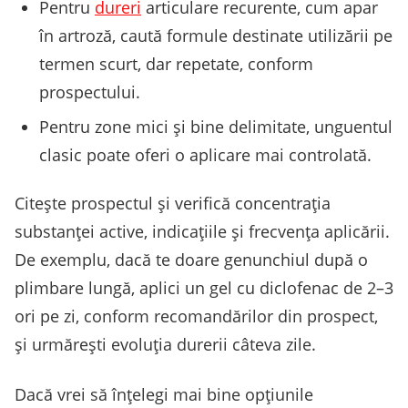
Pentru
dureri
articulare recurente, cum apar
în artroză, caută formule destinate utilizării pe
termen scurt, dar repetate, conform
prospectului.
Pentru zone mici și bine delimitate, unguentul
clasic poate oferi o aplicare mai controlată.
Citește prospectul și verifică concentrația
substanței active, indicațiile și frecvența aplicării.
De exemplu, dacă te doare genunchiul după o
plimbare lungă, aplici un gel cu diclofenac de 2–3
ori pe zi, conform recomandărilor din prospect,
și urmărești evoluția durerii câteva zile.
Dacă vrei să înțelegi mai bine opțiunile