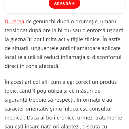
ADAUGĂ
→
Durerea
de genunchi după o drumeție, umărul
tensionat după ore la birou sau o entorsă ușoară
la gleznă îți pot limita activitățile zilnice. În astfel
de situații, unguentele antiinflamatoare aplicate
local te ajută să reduci inflamația și disconfortul
direct în zona afectată.
În acest articol afli cum alegi corect un produs
topic, când îl poți utiliza și ce măsuri de
siguranță trebuie să respecți. Informațiile au
caracter orientativ și nu înlocuiesc consultul
medical. Dacă ai boli cronice, urmezi tratamente
sau ești însărcinată ori alăptezi, discută cu