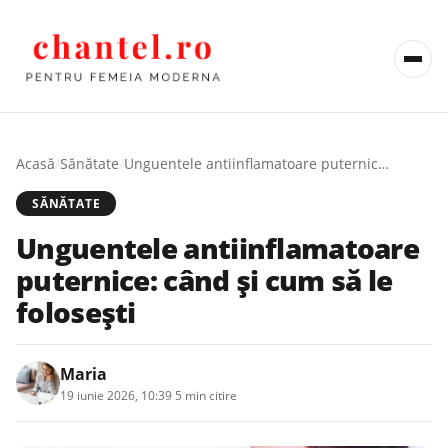
Acasă
/
Sănătate
/
Unguentele antiinflamatoare puternice: când și cum să le folosești
SĂNĂTATE
Unguentele antiinflamatoare
puternice: când și cum să le
folosești
Maria
19 iunie 2026, 10:39
·
5 min citire