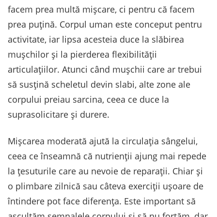
facem prea multă mișcare, ci pentru că facem
prea puțină. Corpul uman este conceput pentru
activitate, iar lipsa acesteia duce la slăbirea
mușchilor și la pierderea flexibilității
articulațiilor. Atunci când mușchii care ar trebui
să susțină scheletul devin slabi, alte zone ale
corpului preiau sarcina, ceea ce duce la
suprasolicitare și durere.
Mișcarea moderată ajută la circulația sângelui,
ceea ce înseamnă că nutrienții ajung mai repede
la țesuturile care au nevoie de reparații. Chiar și
o plimbare zilnică sau câteva exerciții ușoare de
întindere pot face diferența. Este important să
ascultăm semnalele corpului și să nu forțăm, dar