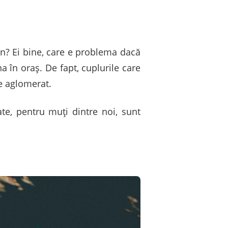
an? Ei bine, care e problema dacă
a în oraş. De fapt, cuplurile care
te aglomerat.
te, pentru muţi dintre noi, sunt