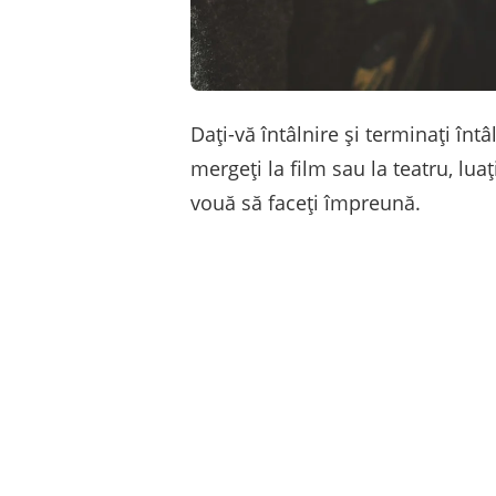
Daţi-vă întâlnire şi terminaţi întâ
mergeţi la film sau la teatru, lua
vouă să faceţi împreună.