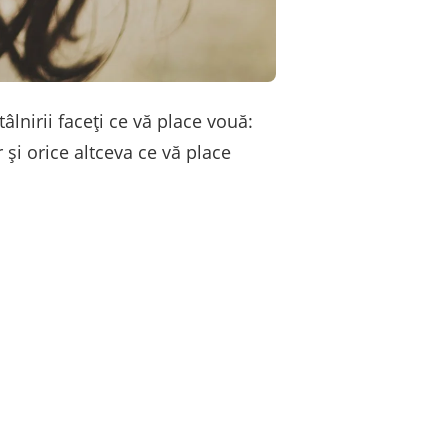
tâlnirii faceţi ce vă place vouă:
 şi orice altceva ce vă place