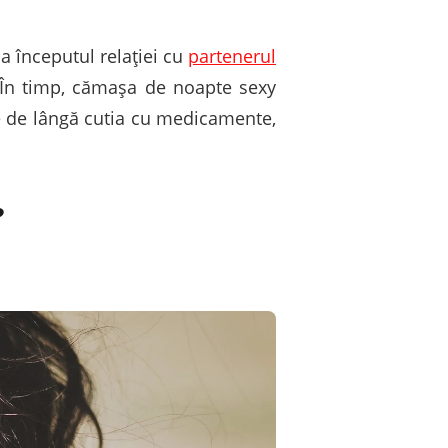
la începutul relaţiei cu
partenerul
. În timp, cămașa de noapte sexy
re de lângă cutia cu medicamente,
?