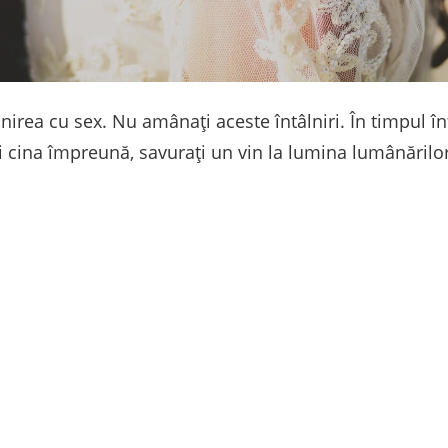
lnirea cu sex. Nu amânaţi aceste întâlniri. În timpul în
ţi cina împreună, savuraţi un vin la lumina lumânărilor