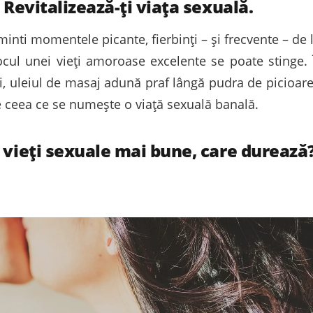
 Revitalizează-ţi viața sexuală.
minti momentele picante, fierbinţi – şi frecvente – de 
focul unei vieţi amoroase excelente se poate stinge
pi, uleiul de masaj adună praf lângă pudra de picioa
 de ceea ce se numeşte o viață sexuală banală.
 vieți sexuale mai bune, care durează