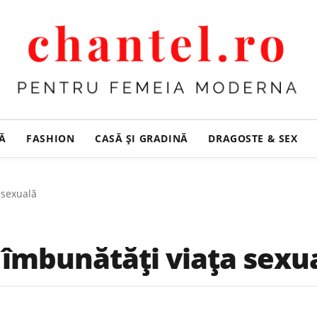
ȚĂ
FASHION
CASĂ ŞI GRADINĂ
DRAGOSTE & SEX
 sexuală
i îmbunătăţi viaţa sexu