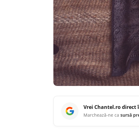
Vrei
Chantel.ro
direct 
Marchează-ne ca
sursă pr