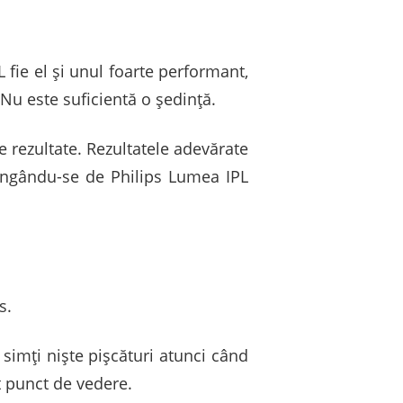
 fie el și unul foarte performant,
Nu este suficientă o ședință.
e rezultate. Rezultatele adevărate
ângându-se de Philips Lumea IPL
s.
 simți niște pișcături atunci când
st punct de vedere.