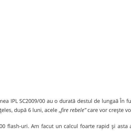
umea IPL SC2009/00 au o durată destul de lungaă În fu
eles, după 6 luni, acele „
fire rebele”
care vor crește vo
00 flash-uri. Am facut un calcul foarte rapid și ast