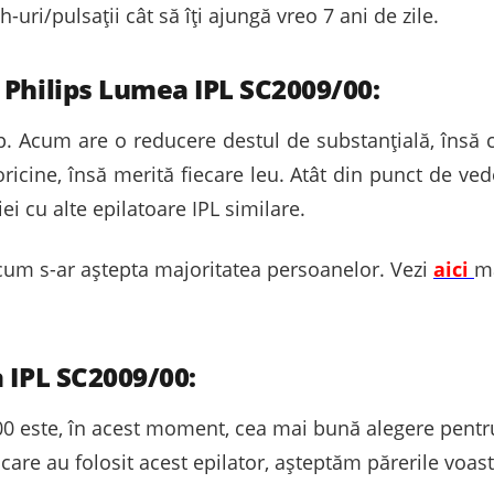
-uri/pulsații cât să îți ajungă vreo 7 ani de zile.
 Philips Lumea IPL SC2009/00:
. Acum are o reducere destul de substanțială, însă c
ricine, însă merită fiecare leu. Atât din punct de ved
i cu alte epilatoare IPL similare.
cum s-ar aștepta majoritatea persoanelor. Vezi
aici
ma
 IPL SC2009/00:
00 este, în acest moment, cea mai bună alegere pentru
care au folosit acest epilator, așteptăm părerile voast