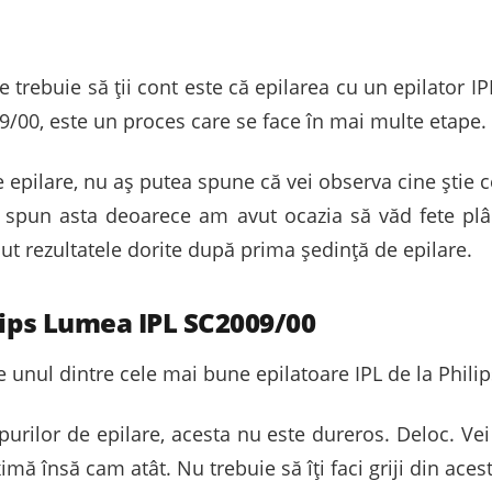
 trebuie să ții cont este că epilarea cu un epilator IPL
00, este un proces care se face în mai multe etape. 
epilare, nu aș putea spune că vei observa cine știe c
ți spun asta deoarece am avut ocazia să văd fete pl
t rezultatele dorite după prima ședință de epilare.
lips Lumea IPL SC2009/00
 unul dintre cele mai bune epilatoare IPL de la Philip
urilor de epilare, acesta nu este dureros. Deloc. Vei
imă însă cam atât. Nu trebuie să îți faci griji din ace