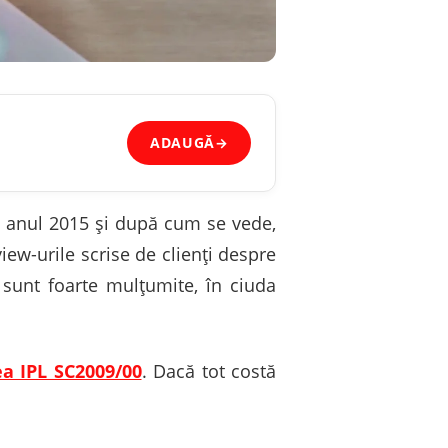
ADAUGĂ
→
n anul 2015 și după cum se vede,
iew-urile scrise de clienți despre
sunt foarte mulțumite, în ciuda
a IPL SC2009/00
. Dacă tot costă