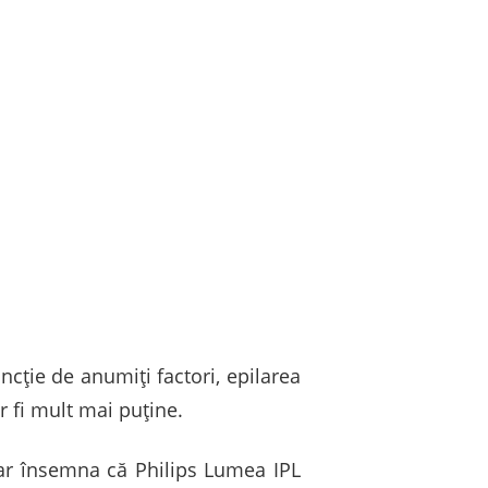
ncție de anumiți factori, epilarea
r fi mult mai puține.
a ar însemna că Philips Lumea IPL