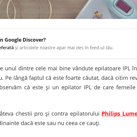
în Google Discover?
eferată
și articolele noastre apar mai des în feed-ul tău.
e unul dintre cele mai bine vândute epilatoare IPL î
. Pe lângă faptul că este foarte căutat, dacă citim rev
bservăm că este și un epilator IPL de care femeile 
câteva chestii pro și contra epilatorului
Philips Lume
 dinainte dacă este sau nu ceea ce cauți.