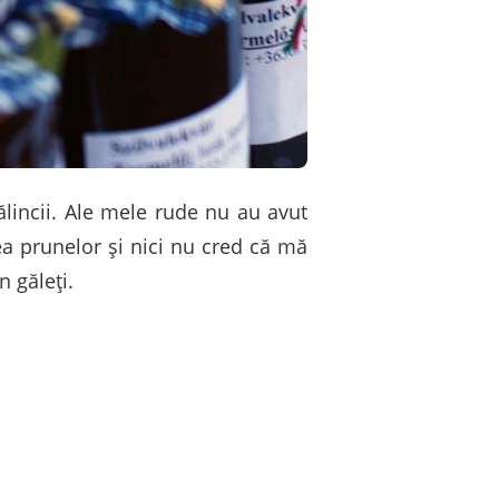
lincii. Ale mele rude nu au avut
ea prunelor şi nici nu cred că mă
 găleţi.