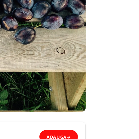
ADAUGĂ
→