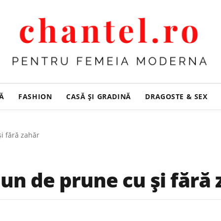
ȚĂ
FASHION
CASĂ ŞI GRADINĂ
DRAGOSTE & SEX
i fără zahăr
un de prune cu și fără 