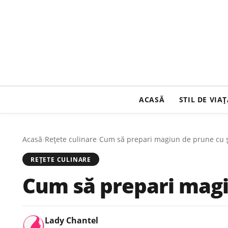
ACASĂ
STIL DE VIA
Acasă
/
Rețete culinare
/
Cum să prepari magiun de prune cu ș
REȚETE CULINARE
Cum să prepari magi
Lady Chantel