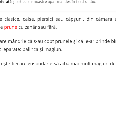
eferată
și articolele noastre apar mai des în feed-ul tău.
le clasice, caise, piersici sau căpşuni, din cămara
de
prune
cu zahăr sau fără.
are mândrie că s-au copt prunele şi că le-ar prinde b
preparate: pălincă şi magiun.
oreşte fiecare gospodărie să aibă mai mult magiun d