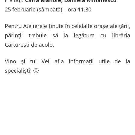
25 februarie (sâmbătă) – ora 11.30
Pentru Atelierele ținute în celelalte orașe ale țării,
părinții trebuie să ia legătura cu librăria
Cărturești de acolo.
Vino și tu! Vei afla înformații utile de la
specialiști! 🙂