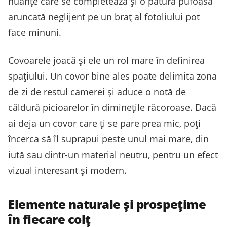
nuanțe care se completează și o pătură pufoasă
aruncată neglijent pe un braț al fotoliului pot
face minuni.
Covoarele joacă și ele un rol mare în definirea
spațiului. Un covor bine ales poate delimita zona
de zi de restul camerei și aduce o notă de
căldură picioarelor în diminețile răcoroase. Dacă
ai deja un covor care ți se pare prea mic, poți
încerca să îl suprapui peste unul mai mare, din
iută sau dintr-un material neutru, pentru un efect
vizual interesant și modern.
Elemente naturale și prospețime
în fiecare colț