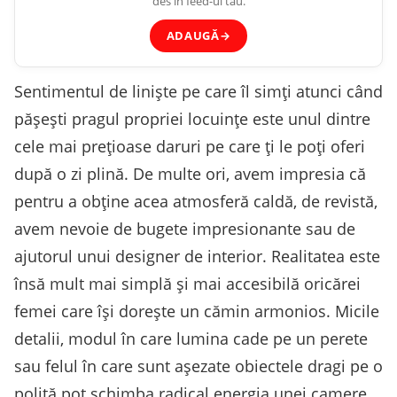
des în feed-ul tău.
ADAUGĂ
→
Sentimentul de liniște pe care îl simți atunci când
pășești pragul propriei locuințe este unul dintre
cele mai prețioase daruri pe care ți le poți oferi
după o zi plină. De multe ori, avem impresia că
pentru a obține acea atmosferă caldă, de revistă,
avem nevoie de bugete impresionante sau de
ajutorul unui designer de interior. Realitatea este
însă mult mai simplă și mai accesibilă oricărei
femei care își dorește un cămin armonios. Micile
detalii, modul în care lumina cade pe un perete
sau felul în care sunt așezate obiectele dragi pe o
poliță pot schimba radical energia unei camere