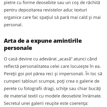
pietre cu forme deosebite sau un coș de răchită
pentru depozitarea revistelor aduc texturi
organice care fac spațiul să pară mai cald și mai
personal.
Arta de a expune amintirile
personale
O casă devine cu adevărat „acasă” atunci când
reflectă personalitatea celei care locuiește în ea.
Pereții goi pot părea reci și impersonali. În loc să
cumperi tablouri scumpe, poți crea o galerie de
perete cu fotografii dragi, schițe sau chiar bucăți
de material textil cu modele deosebite înrămate.
Secretul unei galerii reușite este coerența: