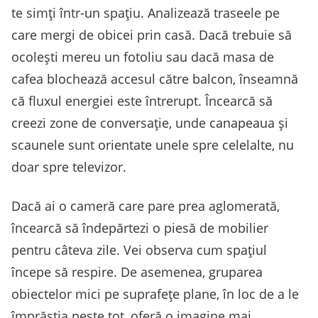
te simți într-un spațiu. Analizează traseele pe
care mergi de obicei prin casă. Dacă trebuie să
ocolești mereu un fotoliu sau dacă masa de
cafea blochează accesul către balcon, înseamnă
că fluxul energiei este întrerupt. Încearcă să
creezi zone de conversație, unde canapeaua și
scaunele sunt orientate unele spre celelalte, nu
doar spre televizor.
Dacă ai o cameră care pare prea aglomerată,
încearcă să îndepărtezi o piesă de mobilier
pentru câteva zile. Vei observa cum spațiul
începe să respire. De asemenea, gruparea
obiectelor mici pe suprafețe plane, în loc de a le
împrăștia peste tot, oferă o imagine mai