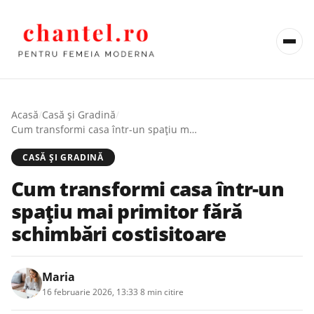
Acasă
/
Casă şi Gradină
/
Cum transformi casa într-un spațiu mai primitor fără schimbări costisitoare
CASĂ ŞI GRADINĂ
Cum transformi casa într-un
spațiu mai primitor fără
schimbări costisitoare
Maria
16 februarie 2026, 13:33
·
8 min citire