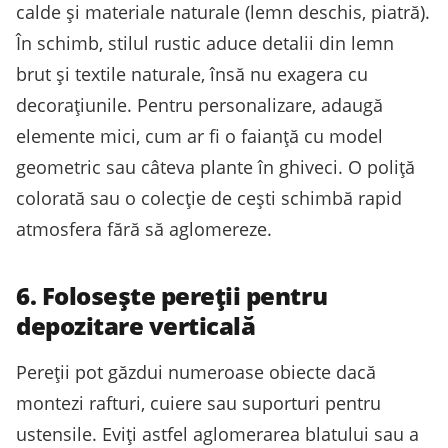
calde și materiale naturale (lemn deschis, piatră).
În schimb, stilul rustic aduce detalii din lemn
brut și textile naturale, însă nu exagera cu
decorațiunile. Pentru personalizare, adaugă
elemente mici, cum ar fi o faianță cu model
geometric sau câteva plante în ghiveci. O poliță
colorată sau o colecție de cești schimbă rapid
atmosfera fără să aglomereze.
6. Folosește pereții pentru
depozitare verticală
Pereții pot găzdui numeroase obiecte dacă
montezi rafturi, cuiere sau suporturi pentru
ustensile. Eviți astfel aglomerarea blatului sau a