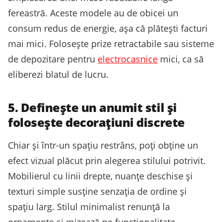
fereastră. Aceste modele au de obicei un
consum redus de energie, așa că plătești facturi
mai mici. Folosește prize retractabile sau sisteme
de depozitare pentru
electrocasnice
mici, ca să
eliberezi blatul de lucru.
5. Definește un anumit stil și
folosește decorațiuni discrete
Chiar și într-un spațiu restrâns, poți obține un
efect vizual plăcut prin alegerea stilului potrivit.
Mobilierul cu linii drepte, nuanțe deschise și
texturi simple susține senzația de ordine și
spațiu larg. Stilul minimalist renunță la
ornamente și mizează pe funcționalitate.