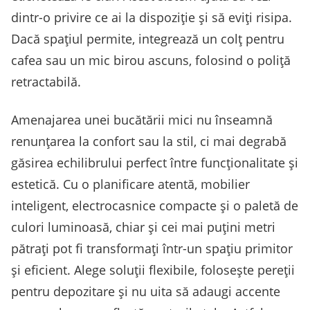
dintr-o privire ce ai la dispoziție și să eviți risipa.
Dacă spațiul permite, integrează un colț pentru
cafea sau un mic birou ascuns, folosind o poliță
retractabilă.
Amenajarea unei bucătării mici nu înseamnă
renunțarea la confort sau la stil, ci mai degrabă
găsirea echilibrului perfect între funcționalitate și
estetică. Cu o planificare atentă, mobilier
inteligent, electrocasnice compacte și o paletă de
culori luminoasă, chiar și cei mai puțini metri
pătrați pot fi transformați într-un spațiu primitor
și eficient. Alege soluții flexibile, folosește pereții
pentru depozitare și nu uita să adaugi accente