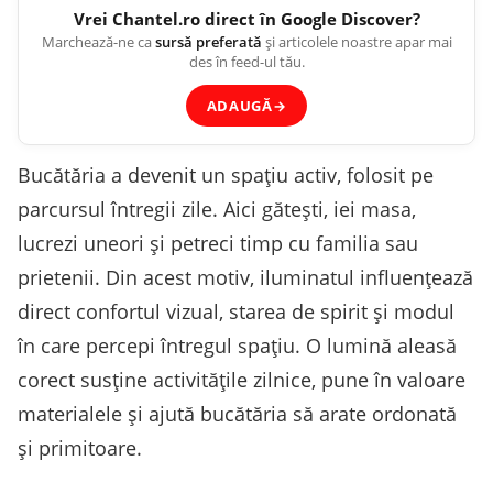
Vrei
Chantel.ro
direct în Google Discover?
Marchează-ne ca
sursă preferată
și articolele noastre apar mai
des în feed-ul tău.
ADAUGĂ
→
Bucătăria a devenit un spațiu activ, folosit pe
parcursul întregii zile. Aici gătești, iei masa,
lucrezi uneori și petreci timp cu familia sau
prietenii. Din acest motiv, iluminatul influențează
direct confortul vizual, starea de spirit și modul
în care percepi întregul spațiu. O lumină aleasă
corect susține activitățile zilnice, pune în valoare
materialele și ajută bucătăria să arate ordonată
și primitoare.