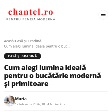
Acasă
/
Casă şi Gradină
/
Cum alegi lumina ideală pentru o bucătărie modernă și primitoare
CASĂ ŞI GRADINĂ
Cum alegi lumina ideală
pentru o bucătărie modernă
și primitoare
Maria
17 februarie 2026, 18:34
·
6 min citire