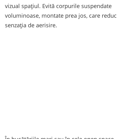
vizual spațiul. Evită corpurile suspendate
voluminoase, montate prea jos, care reduc
senzația de aerisire.
În bucătăriile mari sau în cele open space,