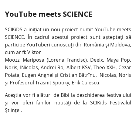
YouTube meets SCIENCE
SCIKiDS a inițiat un nou proiect numit YouTube meets
SCIENCE. În cadrul acestui proiect sunt așteptați să
participe YouTuberi cunoscuți din România și Moldova,
cum ar fi: Viktor
Moozz, Mariposa (Lorena Francisc), Deeix, Maya Pop,
Noris, INicolas, Andrei Ro, Albert KSV, Theo XXH, Cezar
Poiata, Eugen Anghel și Cristian Bătrînu, INicolas, Noris
și Profesorul Trăsnit Spooky, Erik Culescu.
Aceștia vor fi alături de Bibi la deschiderea festivalului
și vor oferi fanilor noutăți de la SCIKids Festivalul
Științei.