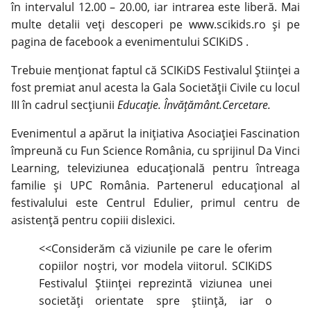
în intervalul 12.00 – 20.00, iar intrarea este liberă. Mai
multe detalii veți descoperi pe
www.scikids.ro
și pe
pagina de facebook a evenimentului
SCIKiDS .
Trebuie menționat faptul că SCIKiDS Festivalul Științei a
fost premiat anul acesta la Gala Societății Civile cu locul
III în cadrul secțiunii
Educație. Învățământ.Cercetare.
Evenimentul a apărut la inițiativa Asociației Fascination
împreună cu Fun Science România, cu sprijinul Da Vinci
Learning, televiziunea educațională pentru întreaga
familie și UPC România. Partenerul educațional al
festivalului este Centrul Edulier, primul centru de
asistență pentru copiii dislexici.
<<Considerăm că viziunile pe care le oferim
copiilor noștri, vor modela viitorul. SCIKiDS
Festivalul Științei reprezintă viziunea unei
societăți orientate spre știință, iar o