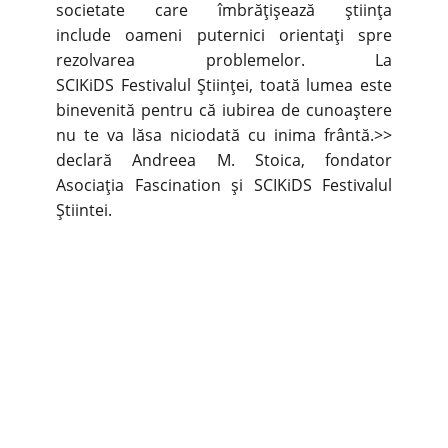
societate care îmbrățișează știința
include oameni puternici orientați spre
rezolvarea problemelor. La
SCIKiDS Festivalul Științei, toată lumea este
binevenită pentru că iubirea de cunoaștere
nu te va lăsa niciodată cu inima frântă.>>
declară Andreea M. Stoica, fondator
Asociația Fascination și SCIKiDS Festivalul
Știintei.