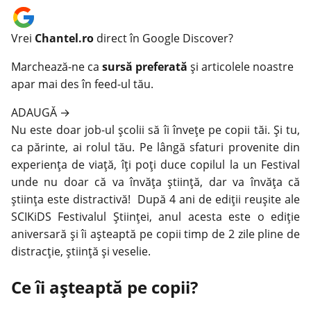
Vrei
Chantel.ro
direct în Google Discover?
Marchează-ne ca
sursă preferată
și articolele noastre
apar mai des în feed-ul tău.
ADAUGĂ
→
Nu este doar job-ul școlii să îi învețe pe
copii
tăi. Și tu,
ca părinte,
ai rolul tău
. Pe lângă sfaturi provenite din
experiența de viață, îți poți duce copilul la un Festival
unde nu doar că va învăța știință, dar va învăța că
știința este distractivă! După 4 ani de ediții reușite ale
SCIKiDS Festivalul Științei, anul acesta este o ediție
aniversară și îi așteaptă pe copii timp de 2 zile pline de
distracție, știință și veselie.
Ce îi așteaptă pe copii?