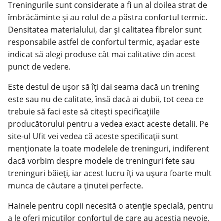
Treningurile sunt considerate a fi un al doilea strat de
îmbrăcăminte și au rolul de a păstra confortul termic.
Densitatea materialului, dar și calitatea fibrelor sunt
responsabile astfel de confortul termic, așadar este
indicat să alegi produse cât mai calitative din acest
punct de vedere.
Este destul de ușor să îți dai seama dacă un trening
este sau nu de calitate, însă dacă ai dubii, tot ceea ce
trebuie să faci este să citești specificațiile
producătorului pentru a vedea exact aceste detalii. Pe
site-ul Ufit vei vedea că aceste specificații sunt
menționate la toate modelele de treninguri, indiferent
dacă vorbim despre modele de
treninguri fete
sau
treninguri băieți, iar acest lucru îți va ușura foarte mult
munca de căutare a ținutei perfecte.
Hainele pentru copii necesită o atenție specială, pentru
a le oferi micuților confortul de care au aceștia nevoie.