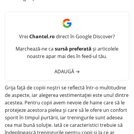
Vrei
Chantel.ro
direct în Google Discover?
Marchează-ne ca
sursă preferată
și articolele
noastre apar mai des în feed-ul tău.
ADAUGĂ
→
Grija față de copiii noștri se reflectă într-o multitudine
de aspecte, iar alegerea vestimentației este unul dintre
acestea. Pentru
copii
avem nevoie de haine care să le
protejeze acestora pielea și care să le ofere un confort
sporit în timpul purtării, iar treningurile sunt adesea
cea mai bună soluție. Iată ce caracteristici trebuie să
îndeplinească treningurile pentru copii și la ce ar