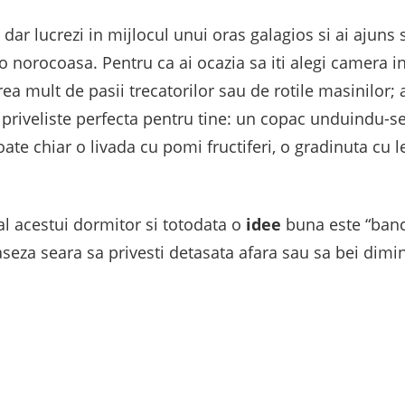
, dar lucrezi in mijlocul unui oras galagios si ai ajuns
ti o norocoasa. Pentru ca ai ocazia sa iti alegi camera 
a mult de pasii trecatorilor sau de rotile masinilor; adi
priveliste perfecta pentru tine: un copac unduindu-se
oate chiar o livada cu pomi fructiferi, o gradinuta cu 
al acestui dormitor si totodata o
idee
buna este “bancu
 aseza seara sa privesti detasata afara sau sa bei dimi