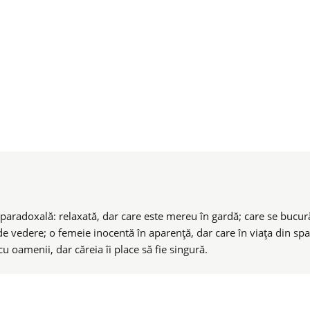
paradoxală: relaxată, dar care este mereu în gardă; care se bucură 
 de vedere; o femeie inocentă în aparenţă, dar care în viaţa din sp
u oamenii, dar căreia îi place să fie singură.