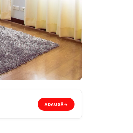
ADAUGĂ
→