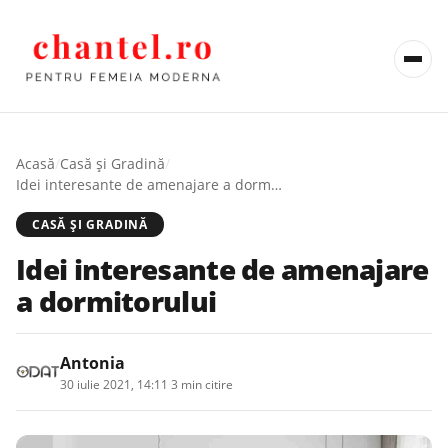
Acasă
/
Casă şi Gradină
/
Idei interesante de amenajare a dormitorului
CASĂ ŞI GRADINĂ
Idei interesante de amenajare
a dormitorului
Antonia
30 iulie 2021, 14:11
·
3 min citire