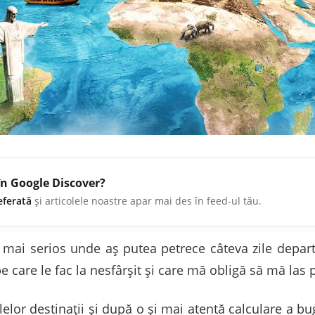
în Google Discover?
eferată
și articolele noastre apar mai des în feed-ul tău.
 mai serios unde aș putea petrece câteva zile depart
 pe care le fac la nesfârșit și care mă obligă să mă las 
elor destinații și după o și mai atentă calculare a bu