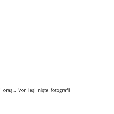
 oraș… Vor ieși niște fotografii