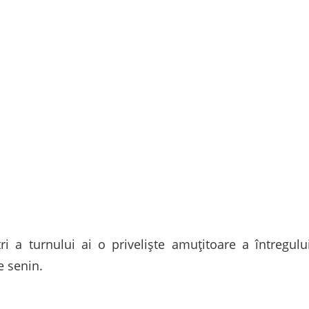
 a turnului ai o priveliște amuțitoare a întregului
e senin.