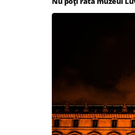
Nu poți rata muzeul Lu