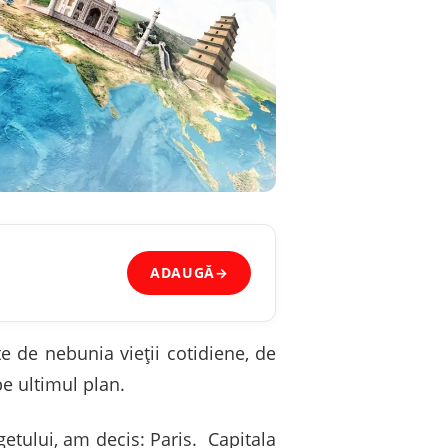
ADAUGĂ
→
e de nebunia vieții cotidiene, de
pe ultimul plan.
getului, am decis: Paris. Capitala