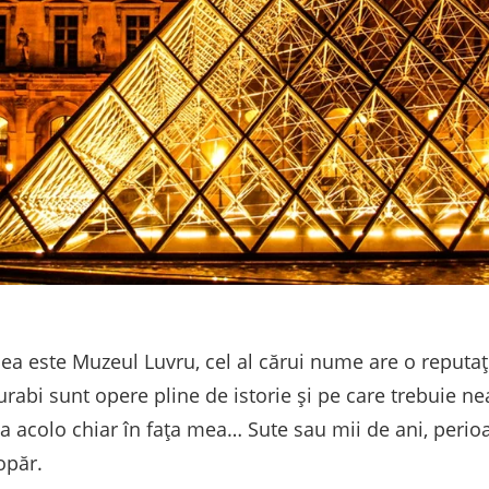
ea este Muzeul Luvru, cel al cărui nume are o reputaț
bi sunt opere pline de istorie și pe care trebuie nea
a acolo chiar în fața mea… Sute sau mii de ani, perioad
opăr.