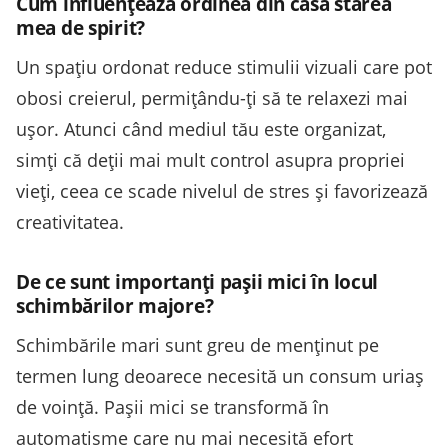
Cum influențează ordinea din casă starea
mea de spirit?
Un spațiu ordonat reduce stimulii vizuali care pot
obosi creierul, permițându-ți să te relaxezi mai
ușor. Atunci când mediul tău este organizat,
simți că deții mai mult control asupra propriei
vieți, ceea ce scade nivelul de stres și favorizează
creativitatea.
De ce sunt importanți pașii mici în locul
schimbărilor majore?
Schimbările mari sunt greu de menținut pe
termen lung deoarece necesită un consum uriaș
de voință. Pașii mici se transformă în
automatisme care nu mai necesită efort