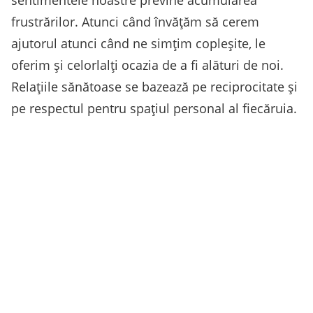
sentimentele noastre previne acumularea
frustrărilor. Atunci când învățăm să cerem
ajutorul atunci când ne simțim copleșite, le
oferim și celorlalți ocazia de a fi alături de noi.
Relațiile sănătoase se bazează pe reciprocitate și
pe respectul pentru spațiul personal al fiecăruia.