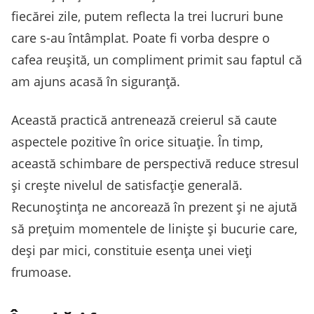
fiecărei zile, putem reflecta la trei lucruri bune
care s-au întâmplat. Poate fi vorba despre o
cafea reușită, un compliment primit sau faptul că
am ajuns acasă în siguranță.
Această practică antrenează creierul să caute
aspectele pozitive în orice situație. În timp,
această schimbare de perspectivă reduce stresul
și crește nivelul de satisfacție generală.
Recunoștința ne ancorează în prezent și ne ajută
să prețuim momentele de liniște și bucurie care,
deși par mici, constituie esența unei vieți
frumoase.