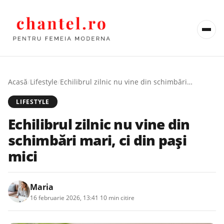
Acasă
/
Lifestyle
/
Echilibrul zilnic nu vine din schimbări mari, ci din pași mici
LIFESTYLE
Echilibrul zilnic nu vine din
schimbări mari, ci din pași
mici
Maria
16 februarie 2026, 13:41
·
10 min citire