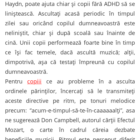
Haydn, poate ajuta chiar și copii fără ADHD să se
liniștească. Ascultați acasă periodic în timpul
zilei sau oricând copilul dumneavoastră este
neliniștit, chiar și după scoală sau înainte de
cină. Unii copii performează foarte bine în timp
ce își fac temele, dacă ascultă muzică; alții,
dimpotrivă, așa că testați împreună cu copilul
dumneavoastră.
Pentru
copiii
ce au probleme în a asculta
ordinele părinților, încercați să le transmiteți
aceste directive pe ritm, pe tonuri melodice
precum: “acum-e-timpul-să-te-în-caaaaaalți”, asa
ne sugerează Don Campbell, autorul cărții Efectul
Mozart, o carte în cadrul căreia dezbate
beneficiile muzicii. Ritmul este perceput diferit