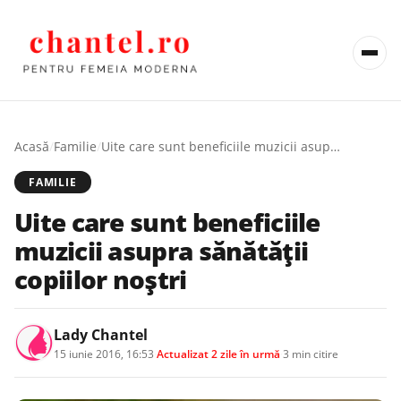
Acasă
/
Familie
/
Uite care sunt beneficiile muzicii asupra sănătății copiilor noștri
FAMILIE
Uite care sunt beneficiile
muzicii asupra sănătății
copiilor noștri
Lady Chantel
15 iunie 2016, 16:53
·
Actualizat
2 zile în urmă
·
3 min citire