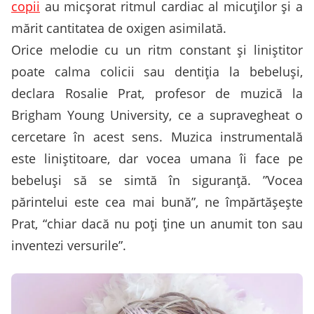
copii
au micșorat ritmul cardiac al micuților și a
mărit cantitatea de oxigen asimilată.
Orice melodie cu un ritm constant și liniștitor
poate calma colicii sau dentiția la bebeluși,
declara Rosalie Prat, profesor de muzică la
Brigham Young University, ce a supravegheat o
cercetare în acest sens. Muzica instrumentală
este liniștitoare, dar vocea umana îi face pe
bebeluși să se simtă în siguranță. ”Vocea
părintelui este cea mai bună”, ne împărtășește
Prat, “chiar dacă nu poți ține un anumit ton sau
inventezi versurile”.