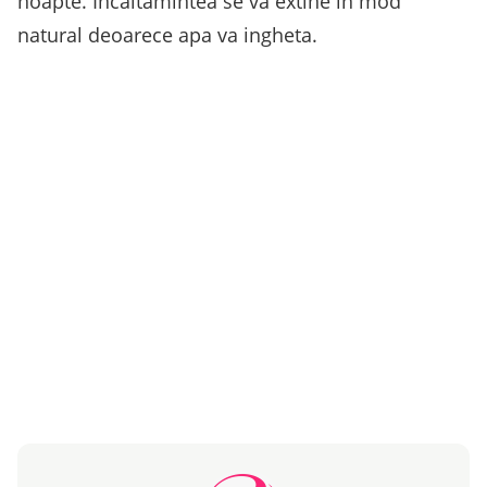
noapte. Incaltamintea se va extine in mod
natural deoarece apa va ingheta.