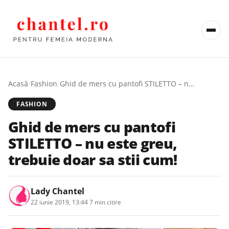
Acasă
/
Fashion
/
Ghid de mers cu pantofi STILETTO – nu este greu, trebuie doar sa stii cum!
FASHION
Ghid de mers cu pantofi
STILETTO – nu este greu,
trebuie doar sa stii cum!
Lady Chantel
22 iunie 2019, 13:44
·
7 min citire