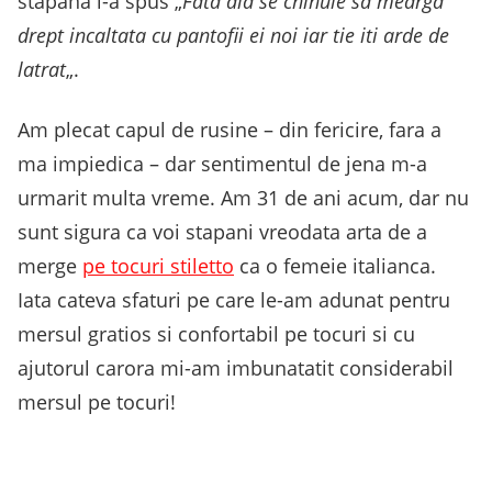
stapana i-a spus „
Fata aia se chinuie sa mearga
drept incaltata cu pantofii ei noi
iar tie iti arde de
latrat
„.
Am plecat capul de rusine – din fericire, fara a
ma impiedica – dar sentimentul de jena m-a
urmarit multa vreme. Am 31 de ani acum, dar nu
sunt sigura ca voi stapani vreodata arta de a
merge
pe tocuri stiletto
ca o femeie italianca.
Iata cateva sfaturi pe care le-am adunat pentru
mersul gratios si confortabil pe tocuri si cu
ajutorul carora mi-am imbunatatit considerabil
mersul pe tocuri!