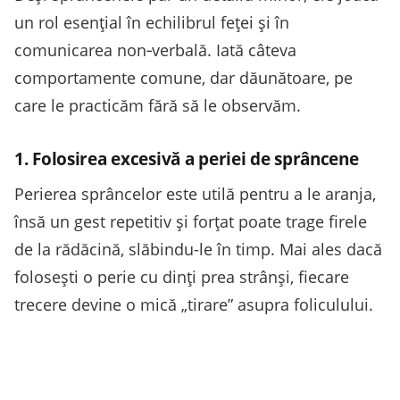
un rol esențial în echilibrul feței și în
comunicarea non‑verbală. Iată câteva
comportamente comune, dar dăunătoare, pe
care le practicăm fără să le observăm.
1. Folosirea excesivă a periei de sprâncene
Perierea sprâncelor este utilă pentru a le aranja,
însă un gest repetitiv și forțat poate trage firele
de la rădăcină, slăbindu-le în timp. Mai ales dacă
folosești o perie cu dinți prea strânși, fiecare
trecere devine o mică „tirare” asupra foliculului.