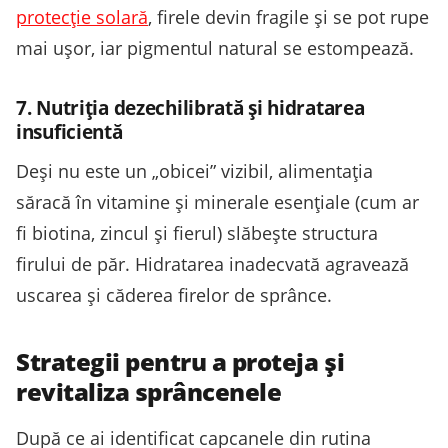
protecție solară
, firele devin fragile și se pot rupe
mai ușor, iar pigmentul natural se estompează.
7. Nutriția dezechilibrată și hidratarea
insuficientă
Deși nu este un „obicei” vizibil, alimentația
săracă în vitamine și minerale esențiale (cum ar
fi biotina, zincul și fierul) slăbește structura
firului de păr. Hidratarea inadecvată agravează
uscarea și căderea firelor de sprânce.
Strategii pentru a proteja și
revitaliza sprâncenele
După ce ai identificat capcanele din rutina