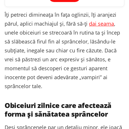
Îți petreci dimineața în fața oglinzii, îți aranjezi
părul, aplici machiajul și, fără să-ți
dai seama
,
unele obiceiuri se strecoară în rutina ta și încep
să slăbească firul fin al sprâncelor, lăsându-le
subțiate, inegale sau chiar cu fire căzute. Dacă
vrei să păstrezi un arc expresiv și sănătos, e
momentul să descoperi ce gesturi aparent
inocente pot deveni adevărate „vampiri” ai
sprâncelor tale.
Obiceiuri zilnice care afectează
forma și sănătatea sprâncelor
Deși sprâncenele par un detaliu minor, ele joacă