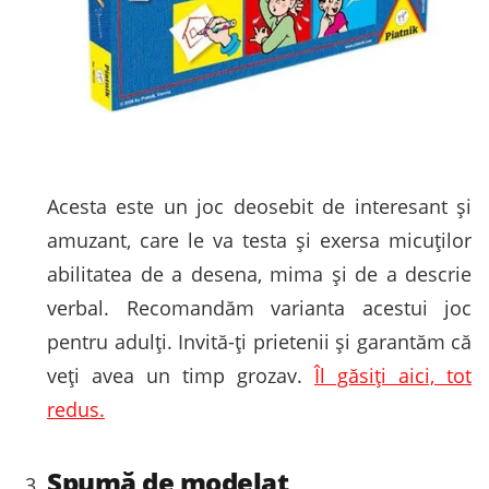
Acesta este un joc deosebit de interesant și
amuzant, care le va testa și exersa micuților
abilitatea de a desena, mima și de a descrie
verbal. Recomandăm varianta acestui joc
pentru adulți. Invită-ți prietenii și garantăm că
veți avea un timp grozav.
Îl găsiți aici, tot
redus.
Spumă de modelat