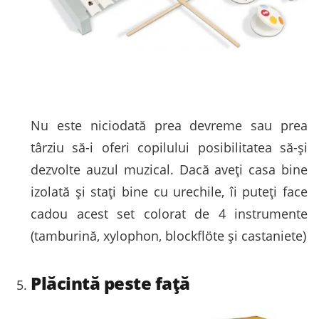
Nu este niciodată prea devreme sau prea
târziu să-i oferi copilului posibilitatea să-și
dezvolte auzul muzical. Dacă aveți casa bine
izolată și stați bine cu urechile, îi puteți face
cadou acest set colorat de 4 instrumente
(tamburină, xylophon, blockflöte și castaniete)
Plăcintă peste față