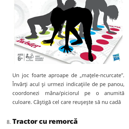
Un joc foarte aproape de „mațele-ncurcate”.
Învârți acul și urmezi indicațiile de pe panou,
coordonezi mâna/piciorul pe o anumită
culoare. Câștigă cel care reușește să nu cadă
Tractor cu remorcă