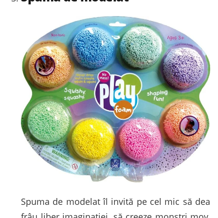
Spuma de modelat îl invită pe cel mic să dea
frâu liber imaginației, să creeze monștri mov,