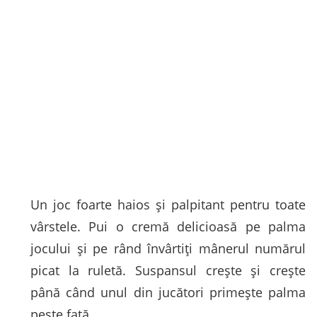
Un joc foarte haios și palpitant pentru toate
vârstele. Pui o cremă delicioasă pe palma
jocului și pe rând învârtiți mânerul numărul
picat la ruletă. Suspansul crește și crește
până când unul din jucători primește palma
peste față.