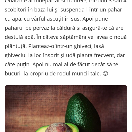
Odată ce ai îndepărtat sîmburele, introdu 3 sau 4
scobitori în baza lui şi suspendă-l într-un pahar
cu apă, cu vârful ascuţit în sus. Apoi pune
paharul pe pervaz la căldură şi asigură-te că are
destulă apă. În câteva săptămâni vei avea o nouă
plăntuţă. Planteaz-o într-un ghiveci, lasă
ghiveciul la loc însorit şi udă planta frecvent, dar
câte puţin. Apoi nu mai ai de făcut decât să te
bucuri la propriu de rodul muncii tale. 🙂