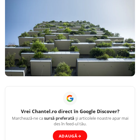
Vrei
Chantel.ro
direct în Google Discover?
Marchează-ne ca
sursă preferată
și articolele noastre apar mai
des în feed-ul tău.
ADAUGĂ
→