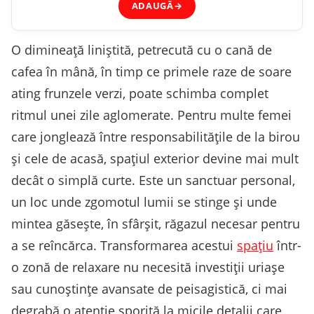
ADAUGĂ
→
O dimineață liniștită, petrecută cu o cană de
cafea în mână, în timp ce primele raze de soare
ating frunzele verzi, poate schimba complet
ritmul unei zile aglomerate. Pentru multe femei
care jonglează între responsabilitățile de la birou
și cele de acasă, spațiul exterior devine mai mult
decât o simplă curte. Este un sanctuar personal,
un loc unde zgomotul lumii se stinge și unde
mintea găsește, în sfârșit, răgazul necesar pentru
a se reîncărca. Transformarea acestui
spațiu
într-
o zonă de relaxare nu necesită investiții uriașe
sau cunoștințe avansate de peisagistică, ci mai
degrabă o atenție sporită la micile detalii care