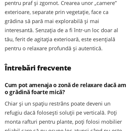
pentru praf și zgomot. Crearea unor „camere”
exterioare, separate prin vegetație, face ca
grădina să pară mai explorabilă și mai
interesantă. Senzația de a fi într-un loc doar al
tău, ferit de agitația exterioară, este esențială
pentru o relaxare profundă și autentică.
Întrebări frecvente
Cum pot amenaja o zonă de relaxare dacă am
o grădină foarte mică?
Chiar și un spațiu restrâns poate deveni un
refugiu dacă folosești soluții pe verticală. Poți
monta rafturi pentru plante, poți folosi mobilier
pliabil care să nu ocupe loc atunci când nu este