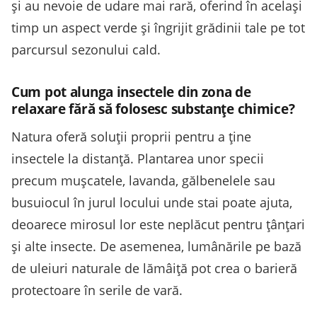
și au nevoie de udare mai rară, oferind în același
timp un aspect verde și îngrijit grădinii tale pe tot
parcursul sezonului cald.
Cum pot alunga insectele din zona de
relaxare fără să folosesc substanțe chimice?
Natura oferă soluții proprii pentru a ține
insectele la distanță. Plantarea unor specii
precum mușcatele, lavanda, gălbenelele sau
busuiocul în jurul locului unde stai poate ajuta,
deoarece mirosul lor este neplăcut pentru țânțari
și alte insecte. De asemenea, lumânările pe bază
de uleiuri naturale de lămâiță pot crea o barieră
protectoare în serile de vară.