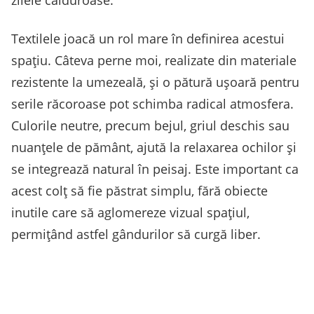
zilele călduroase.
Textilele joacă un rol mare în definirea acestui
spațiu. Câteva perne moi, realizate din materiale
rezistente la umezeală, și o pătură ușoară pentru
serile răcoroase pot schimba radical atmosfera.
Culorile neutre, precum bejul, griul deschis sau
nuanțele de pământ, ajută la relaxarea ochilor și
se integrează natural în peisaj. Este important ca
acest colț să fie păstrat simplu, fără obiecte
inutile care să aglomereze vizual spațiul,
permițând astfel gândurilor să curgă liber.