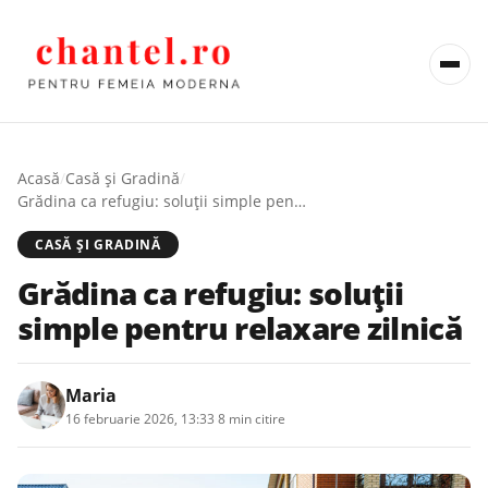
Acasă
/
Casă şi Gradină
/
Grădina ca refugiu: soluții simple pentru relaxare zilnică
CASĂ ŞI GRADINĂ
Grădina ca refugiu: soluții
simple pentru relaxare zilnică
Maria
16 februarie 2026, 13:33
·
8 min citire