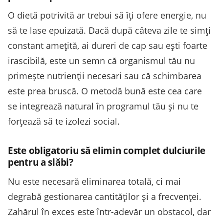
O dietă potrivită ar trebui să îți ofere energie, nu
să te lase epuizată. Dacă după câteva zile te simți
constant amețită, ai dureri de cap sau ești foarte
irascibilă, este un semn că organismul tău nu
primește nutrienții necesari sau că schimbarea
este prea bruscă. O metodă bună este cea care
se integrează natural în programul tău și nu te
forțează să te izolezi social.
Este obligatoriu să elimin complet dulciurile
pentru a slăbi?
Nu este necesară eliminarea totală, ci mai
degrabă gestionarea cantităților și a frecvenței.
Zahărul în exces este într-adevăr un obstacol, dar