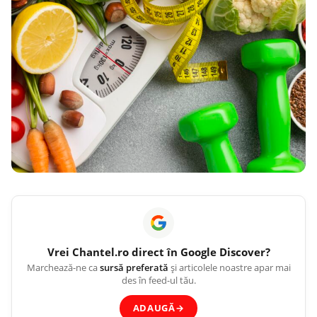
Vrei
Chantel.ro
direct în Google Discover?
Marchează-ne ca
sursă preferată
și articolele noastre apar mai
des în feed-ul tău.
ADAUGĂ
→