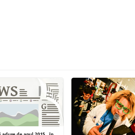
i aduse de anul 2015…în