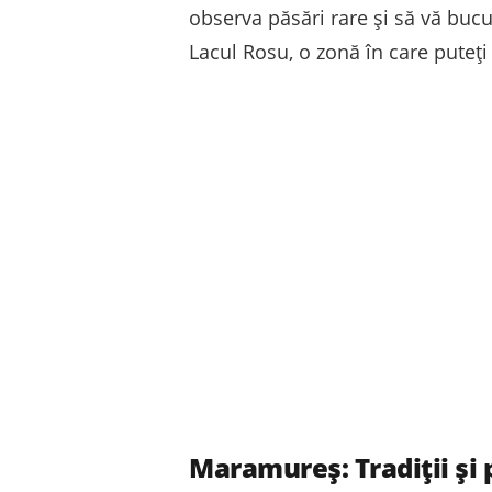
observa păsări rare și să vă bucur
Lacul Rosu, o zonă în care puteți
Maramureș: Tradiții și 