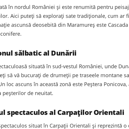
ă în nordul României și este renumită pentru peisajele
ilor. Aici puteți să explorați sate tradiționale, cum ar
stinație ascunsă deosebită din Maramureș este Cascada 
conifere.
nul sălbatic al Dunării
ectaculoasă situată în sud-vestul României, unde Du
teți să vă bucurați de drumeții pe traseele montane sa
Un loc ascuns în această zonă este Peștera Ponicova, 
 peșterilor de neuitat.
ul spectaculos al Carpaților Orientali
spectaculos situat în Carpații Orientali și reprezintă 