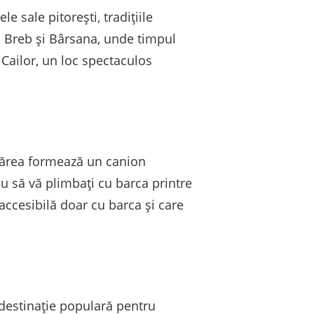
 sale pitorești, tradițiile
 fi Breb și Bârsana, unde timpul
Cailor, un loc spectaculos
nărea formează un canion
u să vă plimbați cu barca printre
accesibilă doar cu barca și care
o destinație populară pentru