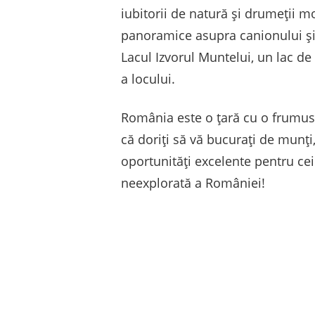
iubitorii de natură și drumeții m
panoramice asupra canionului și 
Lacul Izvorul Muntelui, un lac de
a locului.
România este o țară cu o frumuse
că doriți să vă bucurați de munți
oportunități excelente pentru ce
neexplorată a României!