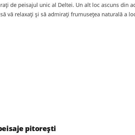
ați de peisajul unic al Deltei. Un alt loc ascuns din a
 să vă relaxați și să admirați frumusețea naturală a lo
peisaje pitorești