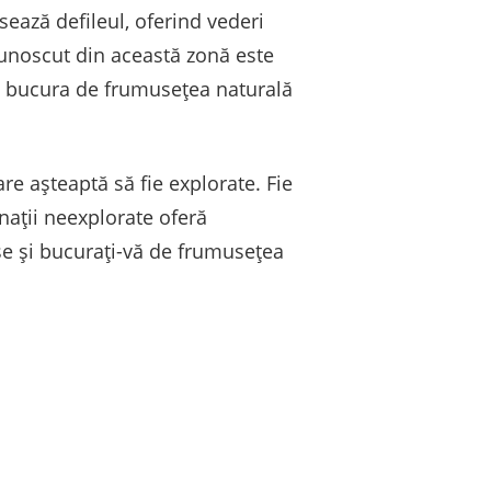
sează defileul, oferind vederi
cunoscut din această zonă este
 și bucura de frumusețea naturală
e așteaptă să fie explorate. Fie
nații neexplorate oferă
se și bucurați-vă de frumusețea