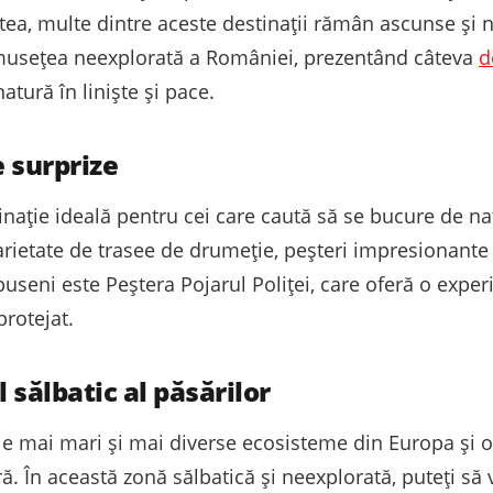
stea, multe dintre aceste destinații rămân ascunse și ne
umusețea neexplorată a României, prezentând câteva
d
atură în liniște și pace.
e surprize
inație ideală pentru cei care caută să se bucure de na
rietate de trasee de drumeție, peșteri impresionante
puseni este Peștera Pojarul Poliței, care oferă o expe
protejat.
 sălbatic al păsărilor
le mai mari și mai diverse ecosisteme din Europa și of
ră. În această zonă sălbatică și neexplorată, puteți să