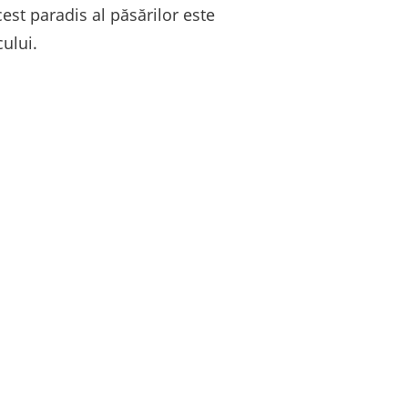
cest paradis al păsărilor este
cului.