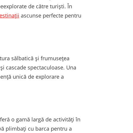
explorate de către turiști. În
estinații
ascunse perfecte pentru
tura sălbatică și frumusețea
 și cascade spectaculoase. Una
riență unică de explorare a
eră o gamă largă de activități în
 vă plimbați cu barca pentru a