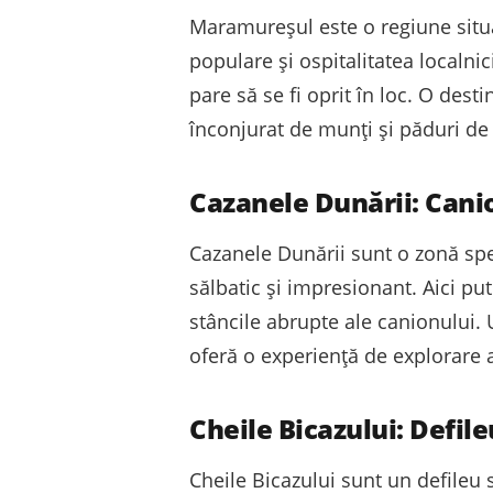
Maramureșul este o regiune situat
populare și ospitalitatea localnic
pare să se fi oprit în loc. O de
înconjurat de munți și păduri de 
Cazanele Dunării: Canio
Cazanele Dunării sunt o zonă sp
sălbatic și impresionant. Aici pu
stâncile abrupte ale canionului. 
oferă o experiență de explorare a
Cheile Bicazului: Defile
Cheile Bicazului sunt un defileu 