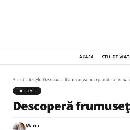
ACASĂ
STIL DE VIA
Acasă
/
Lifestyle
/
Descoperă frumusețea neexplorată a Român
LIFESTYLE
Descoperă frumuseț
Maria