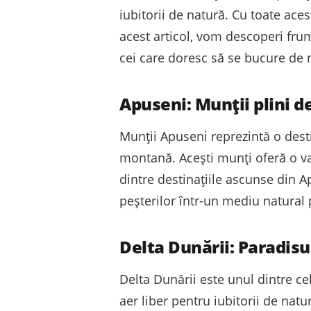
iubitorii de natură. Cu toate ace
acest articol, vom descoperi fr
cei care doresc să se bucure de n
Apuseni: Munții plini d
Munții Apuseni reprezintă o dest
montană. Acești munți oferă o va
dintre destinațiile ascunse din A
peșterilor într-un mediu natural 
Delta Dunării: Paradisul
Delta Dunării este unul dintre ce
aer liber pentru iubitorii de natu