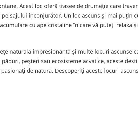
ontane. Acest loc oferă trasee de drumeție care traver
peisajului înconjurător. Un loc ascuns și mai puțin 
 acumulare cu ape cristaline în care vă puteți relaxa
țe naturală impresionantă și multe locuri ascunse car
, păduri, peșteri sau ecosisteme acvatice, aceste desti
i pasionați de natură. Descoperiți aceste locuri ascun