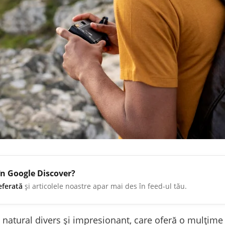
în Google Discover?
eferată
și articolele noastre apar mai des în feed-ul tău.
 natural divers și impresionant, care oferă o mulțim