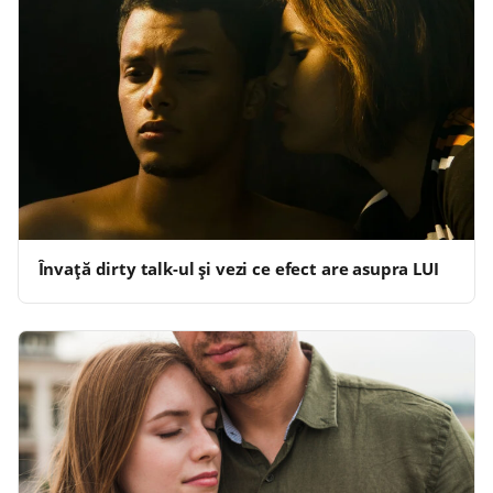
Învață dirty talk-ul și vezi ce efect are asupra LUI