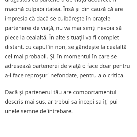
macină culpabilitatea. Însă și din cauză că are
impresia că dacă se cuibărește în brațele
partenerei de viață, nu va mai simți nevoia să
plece la cealaltă. În alte situații va fi complet
distant, cu capul în nori, se gândește la cealaltă
cel mai probabil. Și, în momentul în care se
adresează partenerei de viață o face doar pentru
a-i face reproșuri nefondate, pentru a o critica.
Dacă și partenerul tău are comportamentul
descris mai sus, ar trebui să începi să îți pui
unele semne de întrebare.