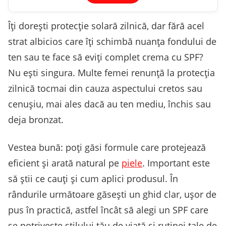
Îți dorești protecție solară zilnică, dar fără acel
strat albicios care îți schimbă nuanța fondului de
ten sau te face să eviți complet crema cu SPF?
Nu ești singura. Multe femei renunță la protecția
zilnică tocmai din cauza aspectului cretos sau
cenușiu, mai ales dacă au ten mediu, închis sau
deja bronzat.
Vestea bună: poți găsi formule care protejează
eficient și arată natural pe
piele
. Important este
să știi ce cauți și cum aplici produsul. În
rândurile următoare găsești un ghid clar, ușor de
pus în practică, astfel încât să alegi un SPF care
se potrivește stilului tău de viață și rutinei tale de