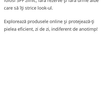
folosi SPF zilnic, fără rezerve și fără urme albe
care să îți strice look-ul.
Explorează produsele online și protejează-ți
pielea eficient, zi de zi, indiferent de anotimp!