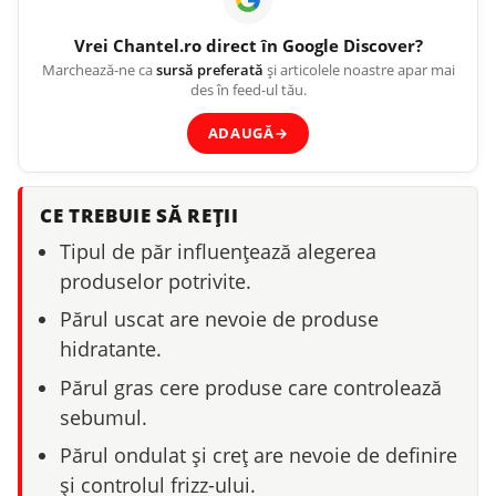
Vrei
Chantel.ro
direct în Google Discover?
Marchează-ne ca
sursă preferată
și articolele noastre apar mai
des în feed-ul tău.
ADAUGĂ
→
CE TREBUIE SĂ REȚII
Tipul de păr influențează alegerea
produselor potrivite.
Părul uscat are nevoie de produse
hidratante.
Părul gras cere produse care controlează
sebumul.
Părul ondulat și creț are nevoie de definire
și controlul frizz-ului.