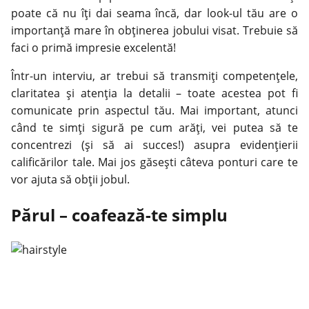
poate că nu îți
dai seama
încă, dar look-ul tău are o
importanță mare în obținerea jobului visat. Trebuie să
faci o primă impresie excelentă!
Într-un interviu, ar trebui să transmiți competențele,
claritatea și atenția la detalii – toate acestea pot fi
comunicate prin aspectul tău. Mai important, atunci
când te simți sigură pe cum arăți, vei putea să te
concentrezi (și să ai succes!) asupra evidențierii
calificărilor tale. Mai jos găsești câteva ponturi care te
vor ajuta să obții jobul.
Părul – coafează-te simplu