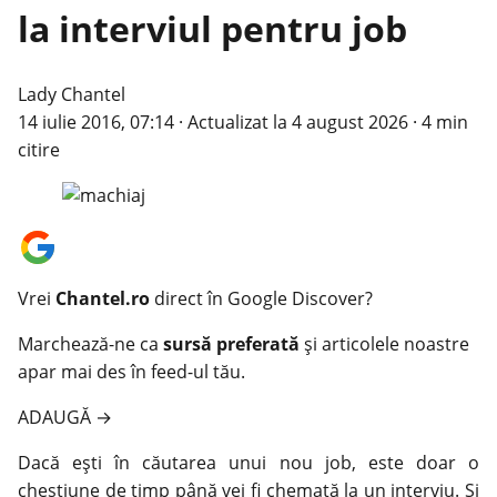
la interviul pentru job
Lady Chantel
14 iulie 2016, 07:14
·
Actualizat la
4 august 2026
·
4 min
citire
Vrei
Chantel.ro
direct în Google Discover?
Marchează-ne ca
sursă preferată
și articolele noastre
apar mai des în feed-ul tău.
ADAUGĂ
→
Dacă ești în căutarea unui nou job, este doar o
chestiune de timp până vei fi chemată la un interviu. Și