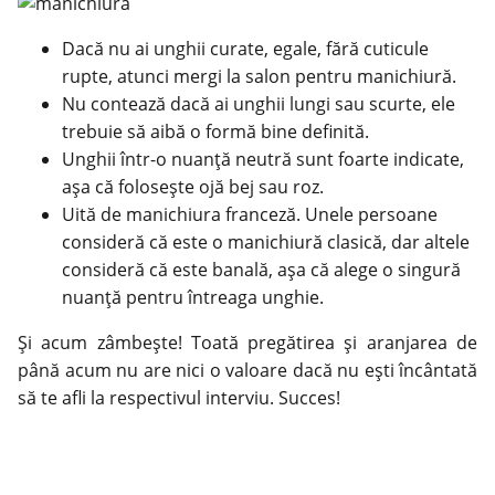
Dacă nu ai
unghii
curate, egale, fără cuticule
rupte, atunci mergi la salon pentru manichiură.
Nu contează dacă ai unghii lungi sau scurte, ele
trebuie să aibă o formă bine definită.
Unghii într-o nuanță neutră sunt foarte indicate,
așa că folosește ojă bej sau roz.
Uită de manichiura franceză. Unele persoane
consideră că este o manichiură clasică, dar altele
consideră că este banală, așa că alege o singură
nuanță pentru întreaga unghie.
Și acum zâmbește! Toată pregătirea și aranjarea de
până acum nu are nici o valoare dacă nu ești încântată
să te afli la respectivul interviu. Succes!