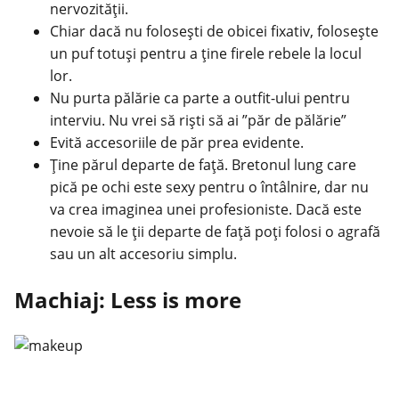
nervozității.
Chiar dacă nu folosești de obicei fixativ, folosește
un puf totuși pentru a ține firele rebele la locul
lor.
Nu purta pălărie ca parte a outfit-ului pentru
interviu. Nu vrei să riști să ai ”păr de pălărie”
Evită accesoriile de păr prea evidente.
Ține părul departe de față. Bretonul lung care
pică pe ochi este sexy pentru o întâlnire, dar nu
va crea imaginea unei profesioniste. Dacă este
nevoie să le ții departe de față poți folosi o agrafă
sau un alt accesoriu simplu.
Machiaj: Less is more