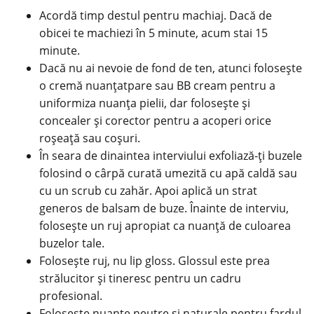
Acordă timp destul pentru machiaj. Dacă de
obicei te machiezi în 5 minute, acum stai 15
minute.
Dacă nu ai nevoie de fond de ten, atunci folosește
o cremă nuanțatpare sau BB cream pentru a
uniformiza nuanța pielii, dar folosește și
concealer și corector pentru a acoperi orice
roșeață sau coșuri.
În seara de dinaintea interviului exfoliază-ți buzele
folosind o cârpă curată umezită cu apă caldă sau
cu un scrub cu zahăr. Apoi aplică un strat
generos de balsam de buze. Înainte de interviu,
folosește un ruj apropiat ca nuanță de culoarea
buzelor tale.
Folosește ruj, nu lip gloss. Glossul este prea
strălucitor și tineresc pentru un cadru
profesional.
Folosește nuanțe neutre și naturale pentru fardul