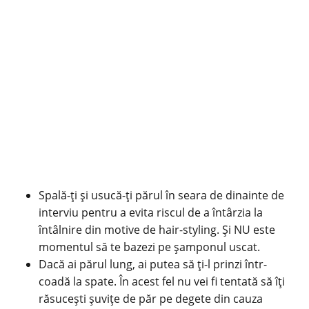
Spală-ți și usucă-ți
părul
în seara de dinainte de
interviu pentru a evita riscul de a întârzia la
întâlnire din motive de hair-styling. Și NU este
momentul să te bazezi pe șamponul uscat.
Dacă ai părul lung, ai putea să ți-l prinzi într-
coadă la spate. În acest fel nu vei fi tentată să îți
răsucești șuvițe de păr pe degete din cauza