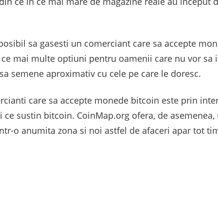
din ce in ce mai mare de magazine reale au inceput 
posibil sa gasesti un comerciant care sa accepte mon
n ce mai multe optiuni pentru oamenii care nu vor sa is
sa semene aproximativ cu cele pe care le doresc.
ianti care sa accepte monede bitcoin este prin interm
i ce sustin bitcoin. CoinMap.org ofera, de asemenea, 
tr-o anumita zona si noi astfel de afaceri apar tot ti