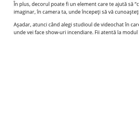
În plus, decorul poate fi un element care te ajută să “c
imaginar, în camera ta, unde începeți să vă cunoașteț
Așadar, atunci când alegi studioul de
videochat
în car
unde vei face show-uri incendiare. Fii atentă la modul î