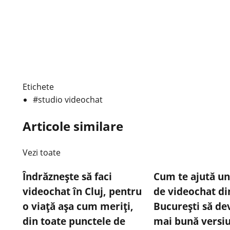
Etichete
#studio videochat
Articole similare
Vezi toate
Îndrăznește să faci
Cum te ajută un
videochat în Cluj, pentru
de videochat di
o viață așa cum meriți,
București să dev
din toate punctele de
mai bună versiu