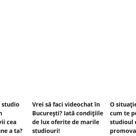
 studio
Vrei să faci videochat în
O situați
n
București? Iată condițiile
cum te p
ii cea
de lux oferite de marile
studioul 
ne a ta?
studiouri!
promova