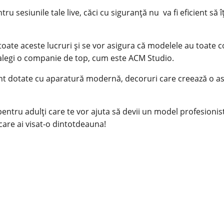
esiunile tale live, căci cu siguranță nu va fi eficient să îț
toate aceste lucruri și se vor asigura că modelele au toate co
 alegi o companie de top, cum este ACM Studio.
sunt dotate cu aparatură modernă, decoruri care creează o as
pentru adulți care te vor ajuta să devii un model profesionis
 care ai visat-o dintotdeauna!