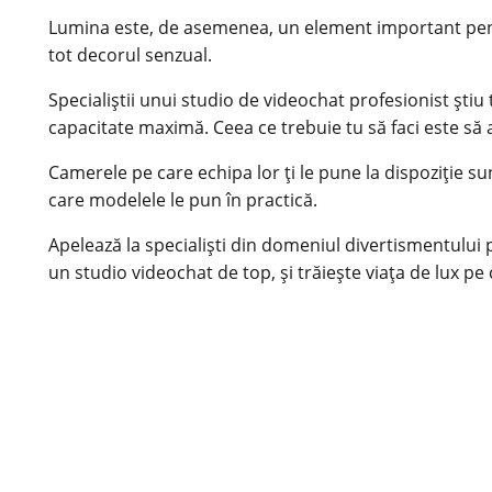
Lumina este, de asemenea, un element important pentru s
tot decorul senzual.
Specialiștii unui studio de videochat profesionist știu 
capacitate maximă. Ceea ce trebuie tu să faci este să
Camerele pe care echipa lor ți le pune la dispoziție 
care modelele le pun în practică.
Apelează la specialiști din domeniul divertismentului 
un studio videochat de top, și trăiește viața de lux pe