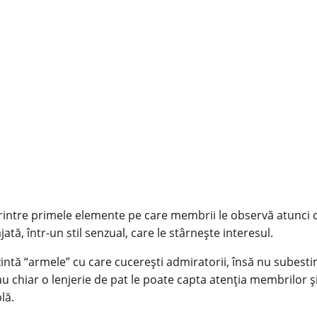
printre primele elemente pe care membrii le observă atunci c
ă, într-un stil senzual, care le stârnește interesul.
rezintă “armele” cu care cucerești admiratorii, însă nu subes
u chiar o lenjerie de pat le poate capta atenția membrilor și
lă.