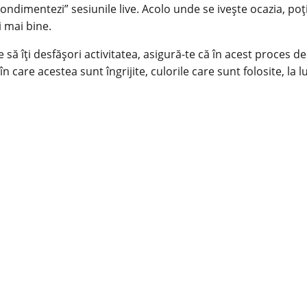
ondimentezi” sesiunile live. Acolo unde se ivește ocazia, poți 
i mai bine.
e să îți desfășori activitatea, asigură-te că în acest proces d
n care acestea sunt îngrijite, culorile care sunt folosite, la 