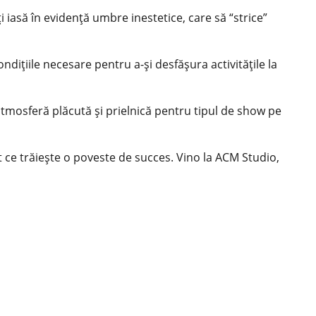
i iasă în evidență umbre inestetice, care să “strice”
ndițiile necesare pentru a-și desfășura activitățile la
tmosferă plăcută și prielnică pentru tipul de show pe
t ce trăiește o poveste de succes. Vino la ACM Studio,