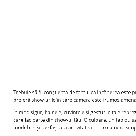
Trebuie să fii conștientă de faptul că încăperea este 
preferă show-urile în care camera este frumos amenajat
În mod sigur, hainele, cuvintele și gesturile tale rep
care fac parte din show-ul tău. O culoare, un tablou sa
model ce își desfășoară activitatea într-o cameră simp