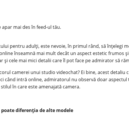
e apar mai des în feed-ul tău.
ului pentru adulți, este nevoie, în primul rând, să înțelegi 
l online înseamnă mai mult decât un aspect estetic frumos și
și cele mai mici detalii care îl pot face pe admirator să răm
ecorul camerei unui
studio videochat
? Ei bine, acest detaliu
ci când intră online, admiratorul nu observă doar aspectul tău
r stilul în care este amenajată camera.
 poate diferenția de alte modele