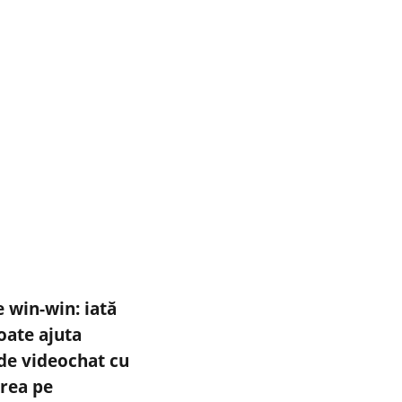
e win-win: iată
oate ajuta
de videochat cu
rea pe