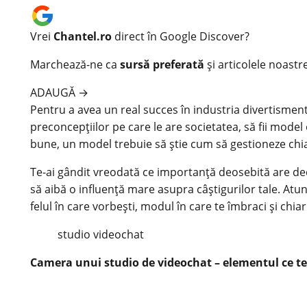
Vrei
Chantel.ro
direct în Google Discover?
Marchează-ne ca
sursă preferată
și articolele noastr
ADAUGĂ
→
Pentru a avea un real succes în industria divertisment
preconcepțiilor pe care le are societatea, să fii mode
bune, un model trebuie să știe cum să gestioneze chiar 
Te-ai gândit vreodată ce importanță deosebită are d
să aibă o influență mare asupra câștigurilor tale. Atun
felul în care vorbești, modul în care te îmbraci și chia
studio
videochat
Camera unui studio de videochat – elementul ce te