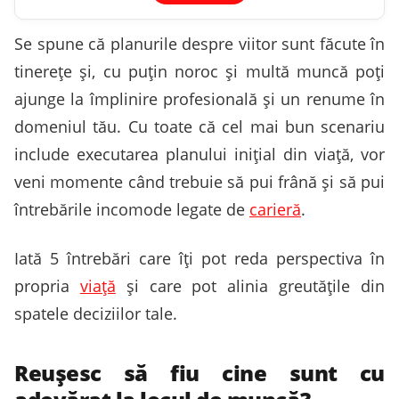
Se spune că planurile despre viitor sunt făcute în
tinerețe și, cu puțin noroc și multă muncă poți
ajunge la împlinire profesională și un renume în
domeniul tău. Cu toate că cel mai bun scenariu
include executarea planului inițial din viață, vor
veni momente când trebuie să pui frână și să pui
întrebările incomode legate de
carieră
.
Iată 5 întrebări care îți pot reda perspectiva în
propria
viață
și care pot alinia greutățile din
spatele deciziilor tale.
Reușesc să fiu cine sunt cu