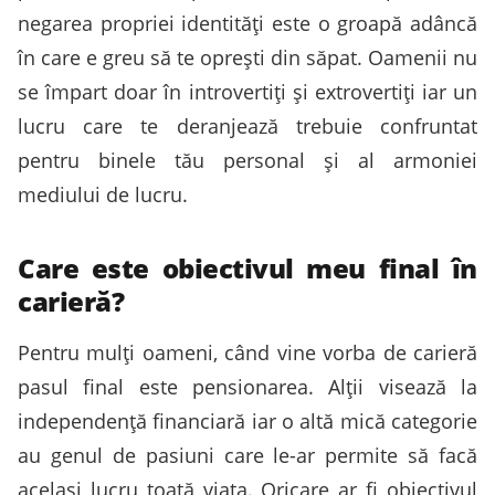
negarea propriei identități este o groapă adâncă
în care e greu să te oprești din săpat. Oamenii nu
se împart doar în introvertiți și extrovertiți iar un
lucru care te deranjează trebuie confruntat
pentru binele tău personal și al armoniei
mediului de lucru.
Care este obiectivul meu final în
carieră?
Pentru mulți oameni, când vine vorba de carieră
pasul final este pensionarea. Alții visează la
independență financiară iar o altă mică categorie
au genul de pasiuni care le-ar permite să facă
același lucru toată viața. Oricare ar fi obiectivul