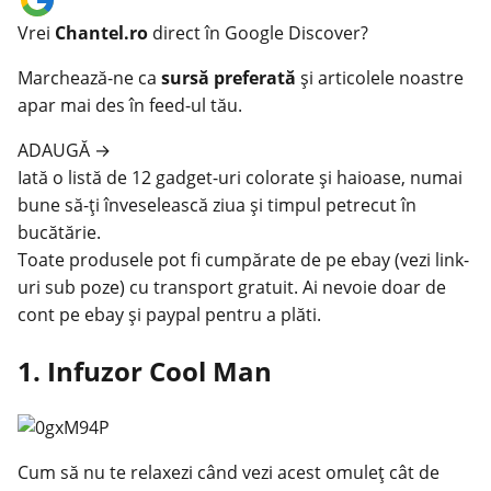
Vrei
Chantel.ro
direct în Google Discover?
Marchează-ne ca
sursă preferată
și articolele noastre
apar mai des în feed-ul tău.
ADAUGĂ
→
Iată o listă de 12 gadget-uri colorate și haioase, numai
bune să-ți înveselească ziua și timpul petrecut în
bucătărie.
Toate produsele pot fi cumpărate de pe ebay (vezi link-
uri sub poze) cu transport gratuit. Ai nevoie doar de
cont pe ebay și paypal pentru a plăti.
1. Infuzor Cool Man
Cum să nu te relaxezi când vezi acest omuleț cât de