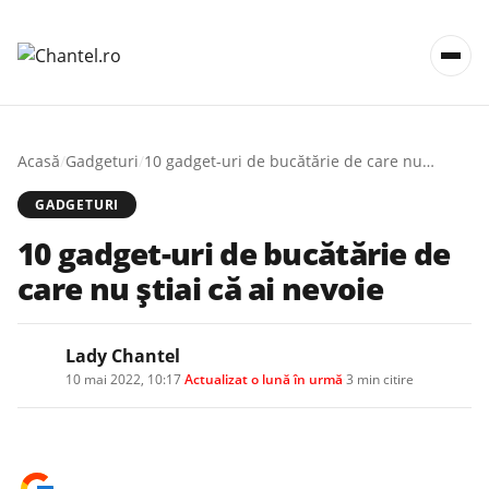
Acasă
/
Gadgeturi
/
10 gadget-uri de bucătărie de care nu știai că ai nevoie
GADGETURI
10 gadget-uri de bucătărie de
care nu știai că ai nevoie
Lady Chantel
10 mai 2022, 10:17
·
Actualizat
o lună în urmă
·
3 min citire