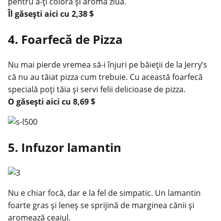
pentru a-ți colora și aroma ziua.
Îl găsești
aici
cu 2,38 $
4. Foarfecă de Pizza
Nu mai pierde vremea să-i înjuri pe băieții de la Jerry’s
că nu au tăiat pizza cum trebuie. Cu această foarfecă
specială poți tăia și servi felii delicioase de pizza.
O găsești
aici
cu 8,69 $
5. Infuzor lamantin
Nu e chiar focă, dar e la fel de simpatic. Un lamantin
foarte gras și leneș se sprijină de marginea cănii și
aromează ceaiul.