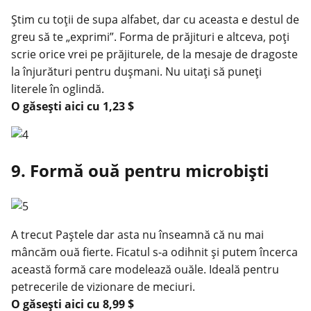
Știm cu toții de supa alfabet, dar cu aceasta e destul de
greu să te „exprimi”. Forma de prăjituri e altceva, poți
scrie orice vrei pe prăjiturele, de la mesaje de dragoste
la înjurături pentru dușmani. Nu uitați să puneți
literele în oglindă.
O găsești
aici
cu 1,23 $
9. Formă ouă pentru microbiști
A trecut Paștele dar asta nu înseamnă că nu mai
mâncăm ouă fierte. Ficatul s-a odihnit și putem încerca
această formă care modelează ouăle. Ideală pentru
petrecerile de vizionare de meciuri.
O găsești
aici
cu 8,99 $