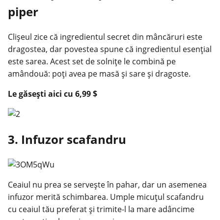
piper
Clișeul zice că ingredientul secret din mâncăruri este
dragostea, dar povestea spune că ingredientul esențial
este sarea. Acest set de solnițe le combină pe
amândouă: poți avea pe masă și sare și dragoste.
Le găsești
aici
cu 6,99 $
3. Infuzor scafandru
Ceaiul nu prea se servește în pahar, dar un asemenea
infuzor merită schimbarea. Umple micuțul scafandru
cu ceaiul tău preferat și trimite-l la mare adâncime