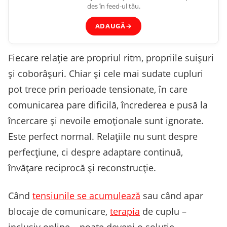
des în feed-ul tău.
ADAUGĂ
→
Fiecare relație are propriul ritm, propriile suișuri
și coborâșuri. Chiar și cele mai sudate cupluri
pot trece prin perioade tensionate, în care
comunicarea pare dificilă, încrederea e pusă la
încercare și nevoile emoționale sunt ignorate.
Este perfect normal. Relațiile nu sunt despre
perfecțiune, ci despre adaptare continuă,
învățare reciprocă și reconstrucție.
Când
tensiunile se acumulează
sau când apar
blocaje de comunicare,
terapia
de cuplu –