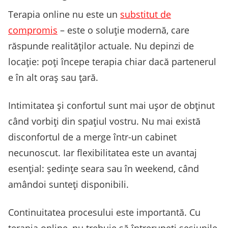
Terapia online nu este un
substitut de
compromis
– este o soluție modernă, care
răspunde realităților actuale. Nu depinzi de
locație: poți începe terapia chiar dacă partenerul
e în alt oraș sau țară.
Intimitatea și confortul sunt mai ușor de obținut
când vorbiți din spațiul vostru. Nu mai există
disconfortul de a merge într-un cabinet
necunoscut. Iar flexibilitatea este un avantaj
esențial: ședințe seara sau în weekend, când
amândoi sunteți disponibili.
Continuitatea procesului este importantă. Cu
terapia online, nu trebuie să întrerupeți sesiunile