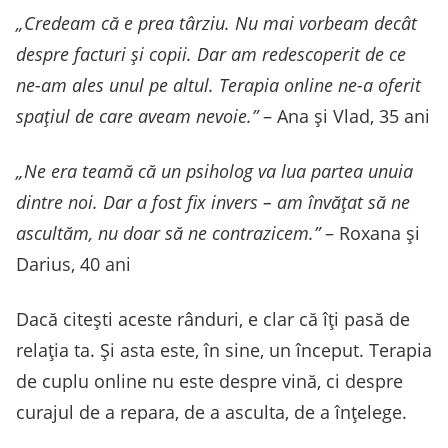
„Credeam că e prea târziu. Nu mai vorbeam decât
despre facturi și copii. Dar am redescoperit de ce
ne-am ales unul pe altul. Terapia online ne-a oferit
spațiul de care aveam nevoie.”
– Ana și Vlad, 35 ani
„Ne era teamă că un psiholog va lua partea unuia
dintre noi. Dar a fost fix invers – am învățat să ne
ascultăm, nu doar să ne contrazicem.”
– Roxana și
Darius, 40 ani
Dacă citești aceste rânduri, e clar că îți pasă de
relația ta. Și asta este, în sine, un început. Terapia
de cuplu online nu este despre vină, ci despre
curajul de a repara, de a asculta, de a înțelege.