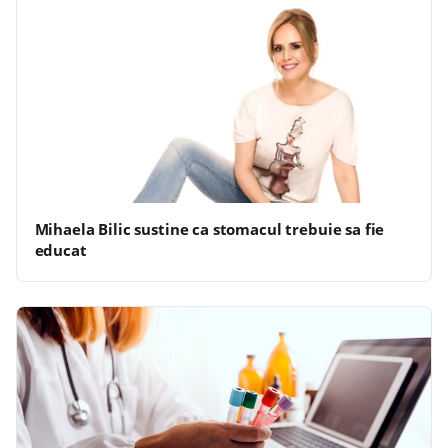
Mihaela Bilic sustine ca stomacul trebuie sa fie
educat