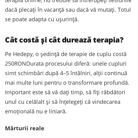
dacă plecați în vacanță sau dacă vă mutați. Totul
se poate adapta cu ușurință.
Cât costă și cât durează terapia?
Pe Hedepy, o ședință de terapie de cuplu costă
250RONDurata procesului diferă: unele cupluri
simt schimbări după 4–5 întâlniri, alții continuă
mai multe luni pentru o transformare profundă.
Important este să vă dați timp, să fiți răbdători
unul cu celălalt și să înțelegeți că vindecarea
emoțională nu e liniară.
Mărturii reale