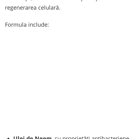
regenerarea celulară.
Formula include:
Ulei de Neem
, cu proprietăți antibacteriene