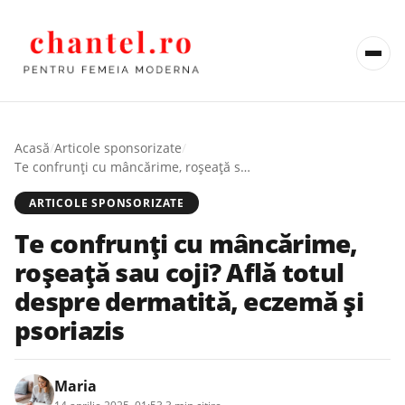
Acasă
/
Articole sponsorizate
/
Te confrunți cu mâncărime, roșeață sau coji? Află totul despre dermatită, eczemă și psoriazis
ARTICOLE SPONSORIZATE
Te confrunți cu mâncărime,
roșeață sau coji? Află totul
despre dermatită, eczemă și
psoriazis
Maria