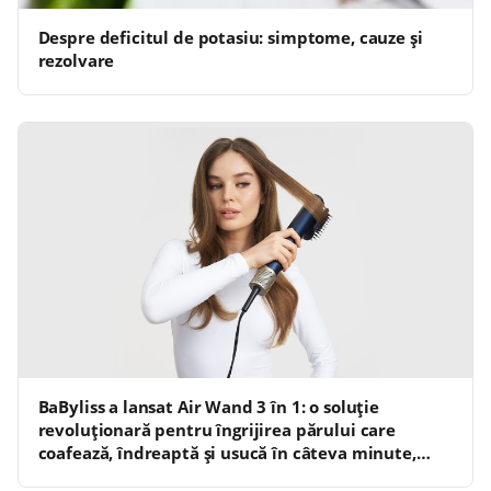
Despre deficitul de potasiu: simptome, cauze și
rezolvare
BaByliss a lansat Air Wand 3 în 1: o soluție
revoluționară pentru îngrijirea părului care
coafează, îndreaptă și usucă în câteva minute,
fără a expune părul la temperaturi ridicate