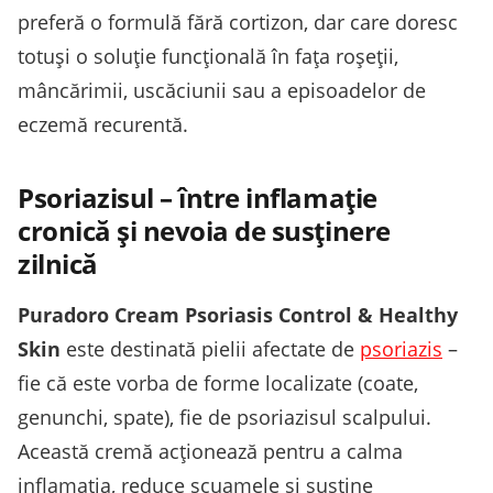
preferă o formulă fără cortizon, dar care doresc
totuși o soluție funcțională în fața roșeții,
mâncărimii, uscăciunii sau a episoadelor de
eczemă recurentă.
Psoriazisul – între inflamație
cronică și nevoia de susținere
zilnică
Puradoro Cream Psoriasis Control & Healthy
Skin
este destinată pielii afectate de
psoriazis
–
fie că este vorba de forme localizate (coate,
genunchi, spate), fie de psoriazisul scalpului.
Această cremă acționează pentru a calma
inflamația, reduce scuamele și susține