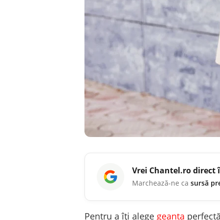
Vrei
Chantel.ro
direct 
Marchează-ne ca
sursă pr
Pentru a îți alege
geanta
perfectă,