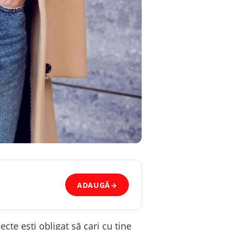
ADAUGĂ
→
ecte ești obligat să cari cu tine