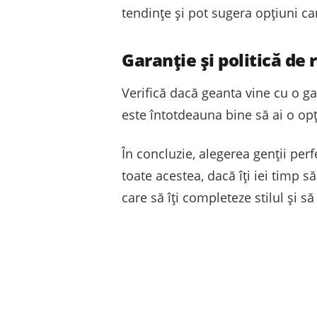
tendințe și pot sugera opțiuni ca
Garanție și politică de 
Verifică dacă geanta vine cu o gar
este întotdeauna bine să ai o op
În concluzie, alegerea genții per
toate acestea, dacă îți iei timp s
care să îți completeze stilul și să 