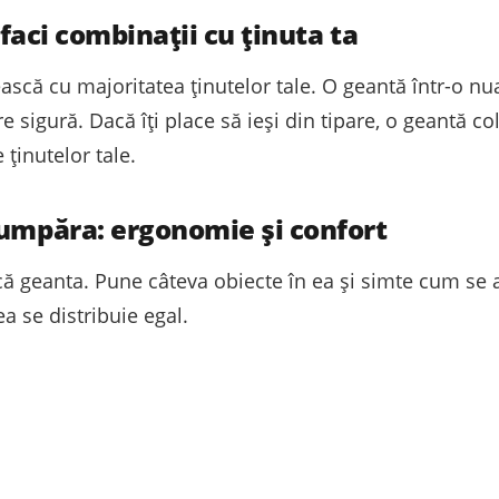
ă faci combinații cu ținuta ta
ască cu majoritatea ținutelor tale. O geantă într-o nua
e sigură. Dacă îți place să ieși din tipare, o geantă 
ținutelor tale.
cumpăra: ergonomie și confort
rcă geanta. Pune câteva obiecte în ea și simte cum se
a se distribuie egal.