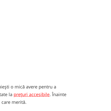
uiești o mică avere pentru a
tate la
prețuri accesibile
. Înainte
a care merită.