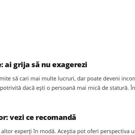
 ai grija să nu exagerezi
rmite să cari mai multe lucruri, dar poate deveni inc
otrivită dacă ești o persoană mai mică de statură. În
lor: vezi ce recomandă
ale altor experți în modă. Aceștia pot oferi perspectiva