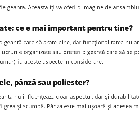
 fie geanta. Aceasta îți va oferi o imagine de ansamblu 
tate: ce e mai important pentru tine?
o geantă care să arate bine, dar funcționalitatea nu ar
lucrurile organizate sau preferi o geantă care să se 
 umăr), ia aceste aspecte în considerare.
ele, pânză sau poliester?
eanta nu influențează doar aspectul, dar și durabilitat
 fi grea și scumpă. Pânza este mai ușoară și adesea ma