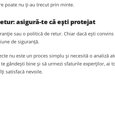
re poate nu ți-au trecut prin minte.
retur: asigură-te că ești protejat
anție sau o politică de retur. Chiar dacă ești convins 
țiune de siguranță.
fecte nu este un proces simplu și necesită o analiză a
ă te gândești bine și să urmezi sfaturile experților, ai
îți satisfacă nevoile.