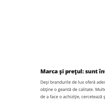
Marca și prețul: sunt î
Deși brandurile de lux oferă ades
obține o geantă de calitate. Mul
de a face o achiziție, cercetează ș