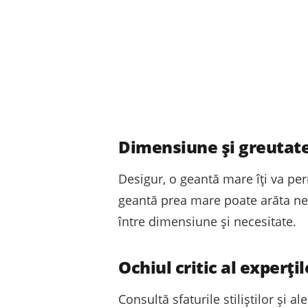
Dimensiune și greutate:
Desigur, o geantă mare îți va pe
geantă prea mare poate arăta nep
între dimensiune și necesitate.
Ochiul critic al experți
Consultă sfaturile stiliștilor și 