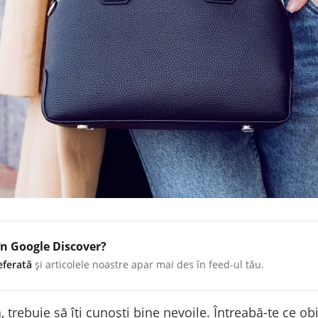
în Google Discover?
eferată
și articolele noastre apar mai des în feed-ul tău.
 trebuie să îți cunoști bine nevoile. Întreabă-te ce obi