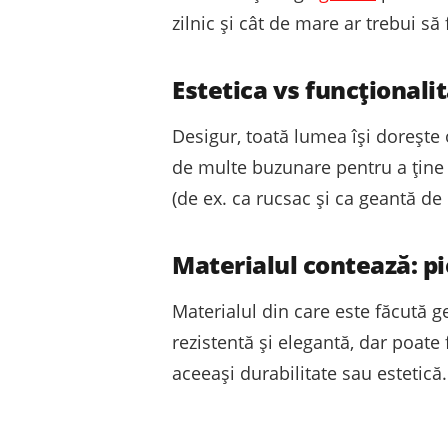
zilnic și cât de mare ar trebui să
Estetica vs funcționali
Desigur, toată lumea își dorește 
de multe buzunare pentru a ține 
(de ex. ca rucsac și ca geantă de
Materialul contează: pi
Materialul din care este făcută g
rezistentă și elegantă, dar poate
aceeași durabilitate sau estetică.