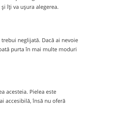
și îți va ușura alegerea.
 trebui neglijată. Dacă ai nevoie
poată purta în mai multe moduri
ea acesteia. Pielea este
i accesibilă, însă nu oferă