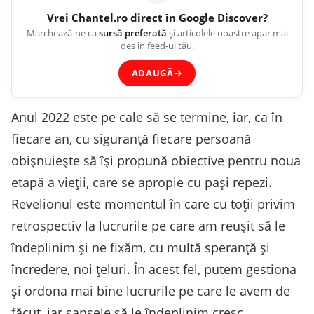
Vrei
Chantel.ro
direct în Google Discover?
Marchează-ne ca
sursă preferată
și articolele noastre apar mai
des în feed-ul tău.
ADAUGĂ
→
Anul 2022 este pe cale să se termine, iar, ca în
fiecare an, cu siguranță fiecare persoană
obișnuiește să își propună obiective pentru noua
etapă a vieții, care se apropie cu pași repezi.
Revelionul este momentul în care cu toții privim
retrospectiv la lucrurile pe care am reușit să le
îndeplinim și ne fixăm, cu multă speranță și
încredere, noi țeluri. În acest fel, putem gestiona
și ordona mai bine lucrurile pe care le avem de
făcut, iar șansele să le îndeplinim cresc