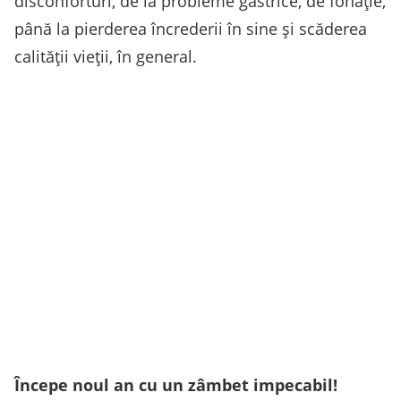
disconforturi, de la probleme gastrice, de fonație,
până la pierderea încrederii în sine și scăderea
calității vieții, în general.
Începe noul an cu un zâmbet impecabil!