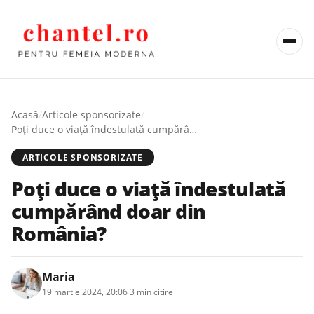
Acasă
/
Articole sponsorizate
/
Poți duce o viață îndestulată cumpărând doar din România?
ARTICOLE SPONSORIZATE
Poți duce o viață îndestulată
cumpărând doar din
România?
Maria
19 martie 2024, 20:06
·
3 min citire