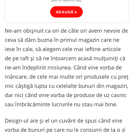
des în feed-ul tău.
ADAUGĂ
→
Ne-am obișnuit ca ori de câte ori avem nevoie de
ceva să dăm buzna în primul magazin care ne
iese în cale, să alegem cele mai ieftine articole
de pe raft și să ne întoarcem acasă mulțumiți că
ne-am îndeplinit misiunea. Când vine vorba de
mâncare, de cele mai multe ori produsele cu preț
mic câștigă lupta cu celelalte bunuri din magazin,
dar nici când vine vorba de produse de uz casnic
sau îmbrăcăminte lucrurile nu stau mai bine.
Design-ul are și el un cuvânt de spus când vine
vorba de bunuri pe care nu le consumi de la o zi