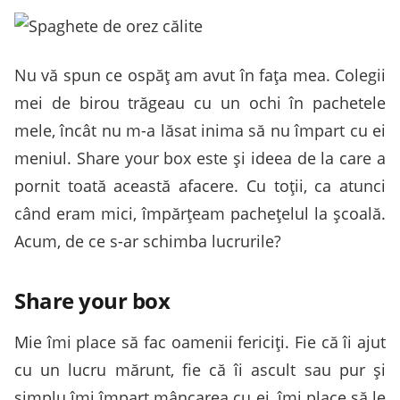
Nu vă spun ce ospăţ am avut în faţa mea. Colegii
mei de birou trăgeau cu un ochi în pachetele
mele, încât nu m-a lăsat inima să nu împart cu ei
meniul. Share your box este şi ideea de la care a
pornit toată această afacere. Cu toţii, ca atunci
când eram mici, împărţeam pacheţelul la şcoală.
Acum, de ce s-ar schimba lucrurile?
Share your box
Mie îmi place să fac oamenii fericiţi. Fie că îi ajut
cu un lucru mărunt, fie că îi ascult sau pur şi
simplu îmi împart mâncarea cu ei, îmi place să le