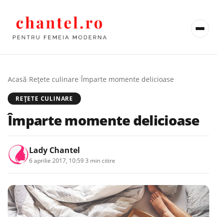
Acasă
/
Rețete culinare
/
Împarte momente delicioase
REȚETE CULINARE
Împarte momente delicioase
Lady Chantel
6 aprilie 2017, 10:59
·
3 min citire