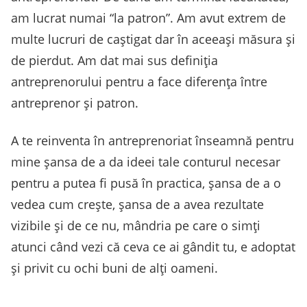
am lucrat numai “la patron”. Am avut extrem de
multe lucruri de caștigat dar în aceeași măsura și
de pierdut. Am dat mai sus definiția
antreprenorului pentru a face diferența între
antreprenor și patron.
A te reinventa în antreprenoriat înseamnă pentru
mine șansa de a da ideei tale conturul necesar
pentru a putea fi pusă în practica, șansa de a o
vedea cum crește, șansa de a avea rezultate
vizibile și de ce nu, mândria pe care o simți
atunci când vezi că ceva ce ai gândit tu, e adoptat
și privit cu ochi buni de alți oameni.