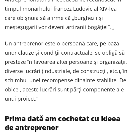
timpul monarhului francez Ludovic al XIV-lea
care obișnuia să afirme că „burghezii și
meșteșugarii vor deveni artizanii bogăției”. „
Un antreprenor este o persoanǎ care, pe baza
unor clauze și condiții contractuale, se obligǎ sǎ
presteze în favoarea altei persoane și organizații,
diverse lucrǎri (industriale, de construcții, etc.), în
schimbul unei recompense dinainte stabilite. De
obicei, aceste lucrǎri sunt pǎrți componente ale
unui proiect.”
Prima dată am cochetat cu ideea
de antreprenor