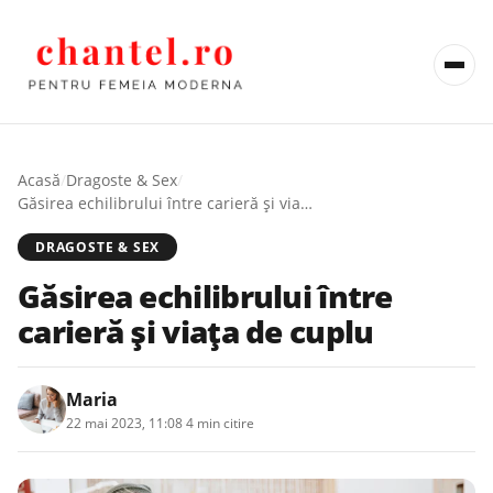
Acasă
/
Dragoste & Sex
/
Găsirea echilibrului între carieră și viața de cuplu
DRAGOSTE & SEX
Găsirea echilibrului între
carieră și viața de cuplu
Maria
22 mai 2023, 11:08
·
4 min citire