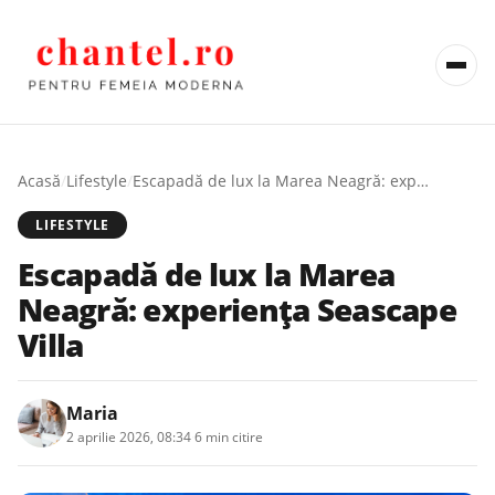
Acasă
/
Lifestyle
/
Escapadă de lux la Marea Neagră: experiența Seascape Villa
LIFESTYLE
Escapadă de lux la Marea
Neagră: experiența Seascape
Villa
Maria
2 aprilie 2026, 08:34
·
6 min citire