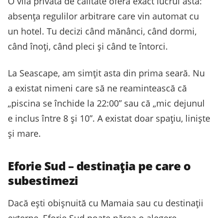
O vilă privată de calitate oferă exact lucrul ăsta:
absența regulilor arbitrare care vin automat cu
un hotel. Tu decizi când mănânci, când dormi,
când înoți, când pleci și când te întorci.
La Seascape, am simțit asta din prima seară. Nu
a existat nimeni care să ne reamintească că
„piscina se închide la 22:00” sau că „mic dejunul
e inclus între 8 și 10”. A existat doar spațiu, liniște
și mare.
Eforie Sud – destinația pe care o
subestimezi
Dacă ești obișnuită cu Mamaia sau cu destinații