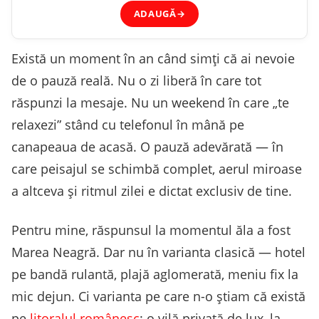
ADAUGĂ
→
Există un moment în an când simți că ai nevoie
de o pauză reală. Nu o zi liberă în care tot
răspunzi la mesaje. Nu un weekend în care „te
relaxezi” stând cu telefonul în mână pe
canapeaua de acasă. O pauză adevărată — în
care peisajul se schimbă complet, aerul miroase
a altceva și ritmul zilei e dictat exclusiv de tine.
Pentru mine, răspunsul la momentul ăla a fost
Marea Neagră. Dar nu în varianta clasică — hotel
pe bandă rulantă, plajă aglomerată, meniu fix la
mic dejun. Ci varianta pe care n-o știam că există
pe
litoralul românesc
: o vilă privată de lux, la