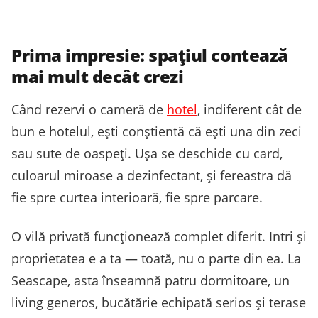
Prima impresie: spațiul contează
mai mult decât crezi
Când rezervi o cameră de
hotel
, indiferent cât de
bun e hotelul, ești conștientă că ești una din zeci
sau sute de oaspeți. Ușa se deschide cu card,
culoarul miroase a dezinfectant, și fereastra dă
fie spre curtea interioară, fie spre parcare.
O vilă privată funcționează complet diferit. Intri și
proprietatea e a ta — toată, nu o parte din ea. La
Seascape, asta înseamnă patru dormitoare, un
living generos, bucătărie echipată serios și terase