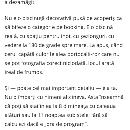
a dezamăgit.
Nu e o piscinuță decorativă pusă pe acoperiș ca
să bifeze o categorie pe booking. E o piscină
reală, cu spațiu pentru înot, cu șezlonguri, cu
vedere la 180 de grade spre mare. La apus, când
cerul capătă culorile alea portocalii-roz care nu
se pot fotografia corect niciodată, locul arată
ireal de frumos.
Și — poate cel mai important detaliu — e a ta.
Nu o împarți cu nimeni altcineva. Asta înseamnă
că poți să stai în ea la 8 dimineața cu cafeaua
alături sau la 11 noaptea sub stele, fără să
calculezi dacă e „ora de program”.