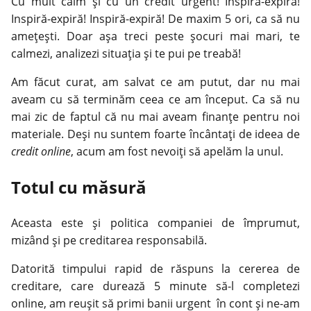
Cu mult calm şi cu un credit urgent!
Inspiră
-expiră!
Inspiră-expiră! Inspiră-expiră! De maxim 5 ori, ca să nu
ameţeşti. Doar aşa treci peste şocuri mai mari, te
calmezi, analizezi situaţia şi te pui pe treabă!
Am făcut curat, am salvat ce am putut, dar nu mai
aveam cu să terminăm ceea ce am început. Ca să nu
mai zic de faptul că nu mai aveam finanţe pentru noi
materiale. Deşi nu suntem foarte încântaţi de ideea de
credit online
, acum am fost nevoiţi să apelăm la unul.
Totul cu măsură
Aceasta este şi politica companiei de împrumut,
mizând şi pe creditarea responsabilă.
Datorită timpului rapid de răspuns la cererea de
creditare, care durează 5 minute să-l completezi
online, am reuşit să primi banii urgent în cont şi ne-am