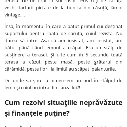
terasa. De decorat în stil rustic. Pus roţi de căruţă
vechi, farfurii pictate de la bunica din căsuţă, lămpi
vintage….
Însă, în momentul în care a bătut primul cui destinat
suportului pentru roata de căruţă, cuiul rezistă. Nu
dorea să intre. Aşa că am insistat, am insistat, am
bătut până când lemnul a crăpat. Era un stâlp de
susţinere a terasei. Şi uite cum în 5 secunde toată
terasa a căzut peste masă, peste grătarul din
cărămidă, peste flori, la limită au scăpat palanturile.
De unde să ştiu că nimerisem un nod în stâlpul de
lemn şi cuiul nu intra din cauza lui?!
Cum rezolvi situaţiile neprăvăzute
şi finanţele puţine?