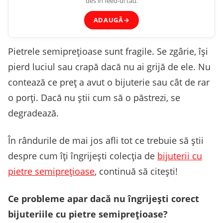
des în feed-ul tău.
ADAUGĂ
→
Pietrele semiprețioase sunt fragile. Se zgârie, își
pierd luciul sau crapă dacă nu ai grijă de ele. Nu
contează ce preț a avut o bijuterie sau cât de rar
o porți. Dacă nu știi cum să o păstrezi, se
degradează.
În rândurile de mai jos afli tot ce trebuie să știi
despre cum îți îngrijești colecția de
bijuterii cu
pietre semiprețioase
, continuă să citești!
Ce probleme apar dacă nu îngrijești corect
bijuteriile cu pietre semiprețioase?