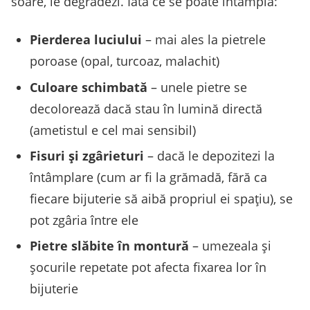
soare, le degradezi. Iată ce se poate întâmpla:
Pierderea luciului
– mai ales la pietrele
poroase (opal, turcoaz, malachit)
Culoare schimbată
– unele pietre se
decolorează dacă stau în lumină directă
(ametistul e cel mai sensibil)
Fisuri și zgârieturi
– dacă le depozitezi la
întâmplare (cum ar fi la grămadă, fără ca
fiecare bijuterie să aibă propriul ei spațiu), se
pot zgâria între ele
Pietre slăbite în montură
– umezeala și
șocurile repetate pot afecta fixarea lor în
bijuterie