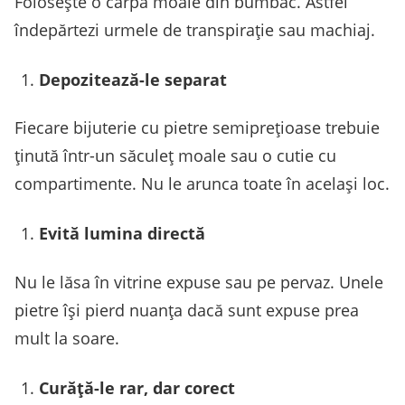
Folosește o cârpă moale din bumbac. Astfel
îndepărtezi urmele de transpirație sau machiaj.
Depozitează-le separat
Fiecare bijuterie cu pietre semiprețioase trebuie
ținută într-un săculeț moale sau o cutie cu
compartimente. Nu le arunca toate în același loc.
Evită lumina directă
Nu le lăsa în vitrine expuse sau pe pervaz. Unele
pietre își pierd nuanța dacă sunt expuse prea
mult la soare.
Curăță-le rar, dar corect