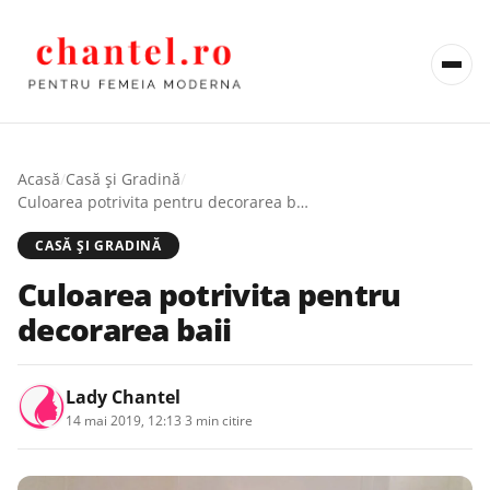
Acasă
/
Casă şi Gradină
/
Culoarea potrivita pentru decorarea baii
CASĂ ŞI GRADINĂ
Culoarea potrivita pentru
decorarea baii
Lady Chantel
14 mai 2019, 12:13
·
3 min citire