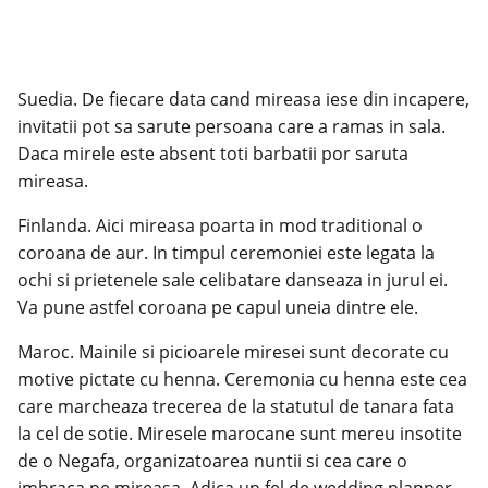
Suedia. De fiecare data cand mireasa iese din incapere,
invitatii pot sa sarute persoana care a ramas in sala.
Daca mirele este absent toti barbatii por saruta
mireasa.
Finlanda. Aici mireasa poarta in mod traditional o
coroana de aur. In timpul ceremoniei este legata la
ochi si prietenele sale celibatare danseaza in jurul ei.
Va pune astfel coroana pe capul uneia dintre ele.
Maroc. Mainile si picioarele miresei sunt decorate cu
motive pictate cu henna. Ceremonia cu henna este cea
care marcheaza trecerea de la statutul de tanara fata
la cel de sotie. Miresele marocane sunt mereu insotite
de o Negafa, organizatoarea nuntii si cea care o
imbraca pe mireasa. Adica un fel de wedding planner.