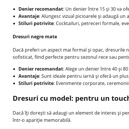
Denier recomandat
: Un denier între 15 și 30 va of
Avantaje
: Alungesc vizual picioarele și adaugă un 
Stiluri potrivite
: Cocktailuri, petreceri formale, e
Dresuri negre mate
Dacă preferi un aspect mai formal și opac, dresurile 
sofisticat, fiind perfecte pentru sezonul rece sau pe
Denier recomandat
: Alege un denier între 40 și 8
Avantaje
: Sunt ideale pentru iarnă și oferă un plu
Stiluri potrivite
: Evenimente corporate, ceremonii f
Dresuri cu model: pentru un touch
Dacă îți dorești să adaugi un element de interes și pe
într-o apariție memorabilă.