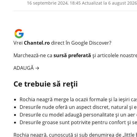
16 septembrie 2024, 18:45
·
Actualizat la
6 august 2026
Vrei
Chantel.ro
direct în Google Discover?
Marchează-ne ca
sursă preferată
și articolele noastr
ADAUGĂ
→
Ce trebuie să reții
Rochia neagră merge la ocazii formale și la ieșiri ca
Dresurile nude oferă un aspect discret, natural și e
Dresurile cu model adaugă personalitate și un aer 
Dresurile groase sunt potrivite pentru confort și s
Rochia neagră
, cunoscută și sub denumirea de „little 