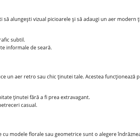
i să alungești vizual picioarele și să adaugi un aer modern ț
afic subtil.
ente informale de seară.
uce un aer retro sau chic ținutei tale. Acestea funcționează
tate ținutei fără a fi prea extravagant.
 petreceri casual.
rile cu modele florale sau geometrice sunt o alegere îndrăznea