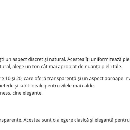
 un aspect discret și natural. Acestea îți uniformizează piel
ural, alege un ton cât mai apropiat de nuanța pielii tale.
e 10 și 20, care oferă transparență și un aspect aproape invi
etede și sunt ideale pentru zilele mai calde.
iness, cine elegante.
ansparente. Acestea sunt o alegere clasică și elegantă pentru