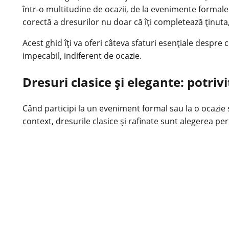
într-o multitudine de ocazii, de la evenimente formale la
corectă a dresurilor nu doar că îți completează ținuta
Acest ghid îți va oferi câteva sfaturi esențiale despre 
impecabil, indiferent de ocazie.
Dresuri clasice și elegante: potr
Când participi la un
eveniment formal
sau la o ocazie 
context, dresurile clasice și rafinate sunt alegerea pe