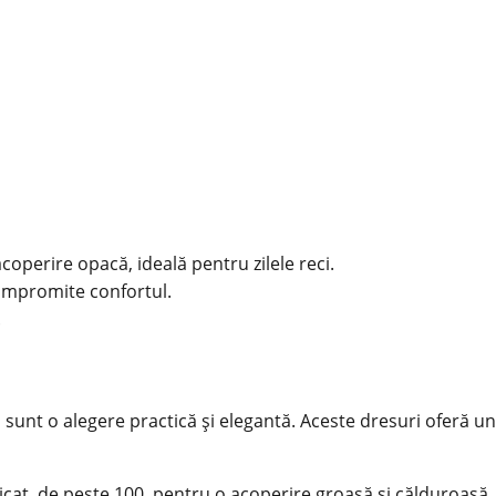
coperire opacă, ideală pentru zilele reci.
compromite confortul.
.
sunt o alegere practică și elegantă. Aceste dresuri oferă un ni
icat, de peste 100, pentru o acoperire groasă și călduroasă.