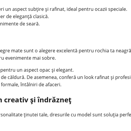
eri un aspect subțire și rafinat, ideal pentru ocazii speciale.
aer de eleganță clasică.
venimente de seară.
negre mate sunt o alegere excelentă pentru rochia ta neagră
ntru evenimente mai sobre.
0 pentru un aspect opac și elegant.
s de căldură. De asemenea, conferă un look rafinat și profesi
ormale, întâlniri de afaceri.
 creativ și îndrăzneț
rsonalitate ținutei tale, dresurile cu model sunt soluția pe