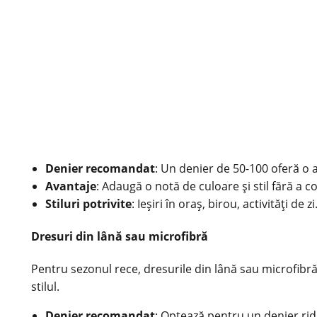
Denier recomandat
: Un denier de 50-100 oferă o a
Avantaje
: Adaugă o notă de culoare și stil fără a 
Stiluri potrivite
: Ieșiri în oraș, birou, activități de zi
Dresuri din lână sau microfibră
Pentru sezonul rece, dresurile din lână sau microfibră 
stilul.
Denier recomandat
: Optează pentru un denier rid