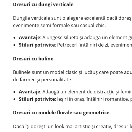
Dresuri cu dungi verticale
Dungile verticale sunt o alegere excelentă dacă doreșt
evenimente semi-formale sau casual-chic.
Avantaje
: Alungesc silueta și adaugă un element gr
Stiluri potrivite
: Petreceri, întâlniri de zi, evenim
Dresuri cu buline
Bulinele sunt un model clasic și jucăuș care poate ad
de farmec și personalitate.
Avantaje
: Adaugă un element de distracție și femini
Stiluri potrivite
: Ieșiri în oraș, întâlniri romantice,
Dresuri cu modele florale sau geometrice
Dacă îți dorești un look mai artistic și creativ, dresu