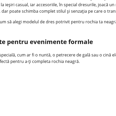
 ieșiri casual, iar accesoriile, în special dresurile, joacă un 
, dar poate schimba complet stilul și senzația pe care o tran
cum să alegi modelul de dres potrivit pentru rochia ta neagră,
ivite pentru evenimente formale
specială, cum ar fi o nuntă, o petrecere de gală sau o cină ele
rfectă pentru a-ți completa rochia neagră.