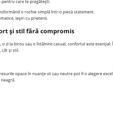
a pentru care te pregătești.
ransformând o rochie simplă într-o piesă statement.
atice, ieșiri cu prietenii.
ort și stil fără compromis
z, o zi la birou sau o întâlnire casual, confortul este esenția
ât și stil.
dresurile opace în nuanțe vii sau neutre pot fi o alegere ex
a neagră.