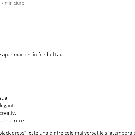
·
7 min citire
e apar mai des în feed-ul tău.
sual.
legant.
creativ.
ezonul rece.
black dress”, este una dintre cele mai versatile și atemporal