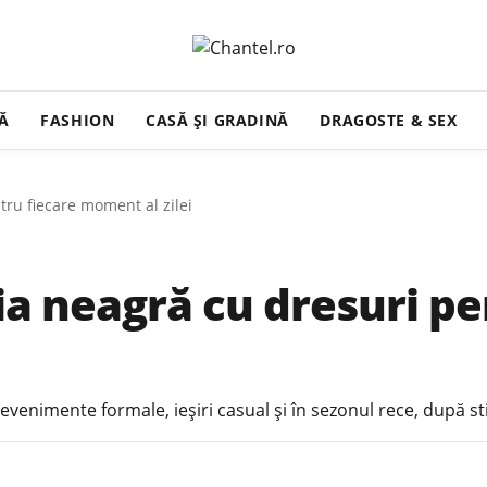
ȚĂ
FASHION
CASĂ ŞI GRADINĂ
DRAGOSTE & SEX
tru fiecare moment al zilei
hia neagră cu dresuri pe
venimente formale, ieșiri casual și în sezonul rece, după stil