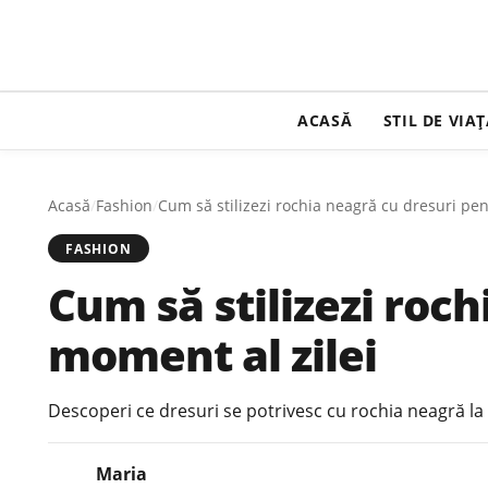
ACASĂ
STIL DE VIA
Acasă
/
Fashion
/
Cum să stilizezi rochia neagră cu dresuri pen
FASHION
Cum să stilizezi roc
moment al zilei
Descoperi ce dresuri se potrivesc cu rochia neagră la e
Maria