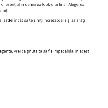
rol esențial în definirea look-ului final. Alegerea
smiți.
 astfel încât să te simți încrezătoare și să arăți
gantă, vrei ca ținuta ta să fie impecabilă. În acest