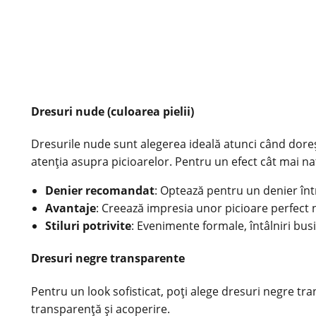
Dresuri nude (culoarea pielii)
Dresurile nude sunt alegerea ideală atunci când dorești
atenția asupra picioarelor. Pentru un efect cât mai nat
Denier recomandat
: Optează pentru un denier într
Avantaje
: Creează impresia unor picioare perfect n
Stiluri potrivite
: Evenimente formale, întâlniri bus
Dresuri negre transparente
Pentru un look sofisticat, poți alege dresuri negre tr
transparență și acoperire.