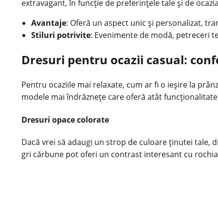
extravagant, în funcție de preferințele tale și de ocazi
Avantaje
: Oferă un aspect unic și personalizat, t
Stiluri potrivite
: Evenimente de modă, petreceri tem
Dresuri pentru ocazii casual: conf
Pentru ocaziile mai relaxate, cum ar fi o ieșire la prân
modele mai îndrăznețe care oferă atât funcționalitate, c
Dresuri opace colorate
Dacă vrei să adaugi un strop de culoare ținutei tale, 
gri cărbune pot oferi un contrast interesant cu rochi